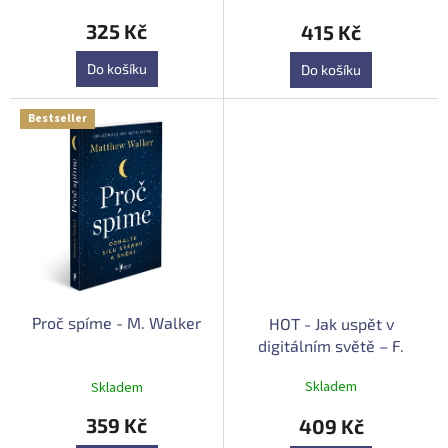
hodnocení
produktu
325 Kč
415 Kč
je
5,0
Do košíku
Do košíku
z
5
hvězdiček.
Bestseller
Proč spíme - M. Walker
HOT - Jak uspět v
digitálním světě – F.
Dřímalka
Průměrné
Skladem
Skladem
hodnocení
produktu
359 Kč
409 Kč
je