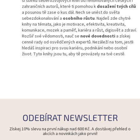
si sbírku seberozvojových knih od renomovaných českých i
v
zahraničních autorů, které ti pomohou k
ý
dosažení tvých cílů
a posunou tě zase o kus dál. Nech se unést do světa
p
sebezdokonalování a
osobního růstu
i
. Najdeš zde chytré
knihy na témata, jako je motivace, efektivita, kreativita,
s
komunikace, mozek a paměť, kariéra a růst, digisvět a zdraví.
u
Rozšiř své vědomosti, nauč se
nové dovednosti
a získej
cenné rady od osvědčených expertů. Nezáleží na tom, jestli
hledáš inspiraci pro svou kariéru, podnikání nebo osobní
život. Tyto knihy jsou tu, aby tě provázely na tvé cestě.
ODEBÍRAT NEWSLETTER
Získej 10% slevu na první nákup nad 600 Kč. A dostávej přehled o
akcích a novinkách jako první!