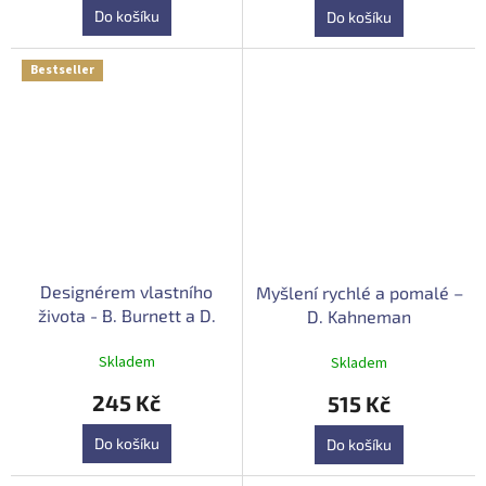
5,0
Do košíku
Do košíku
z
5
hvězdiček.
Bestseller
Designérem vlastního
Myšlení rychlé a pomalé –
života - B. Burnett a D.
D. Kahneman
Evans
Skladem
Skladem
245 Kč
515 Kč
Do košíku
Do košíku