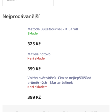
Nejprodávanější
Metoda BulletJournal - R. Caroll
Skladem
325 Kč
Mít vše hotovo
Není skladem
359 Kč
Vnitřní svět vítězů : Čím se nejlepší liší od
průměrných - Marian Jelínek
Není skladem
399 Kč
Ř