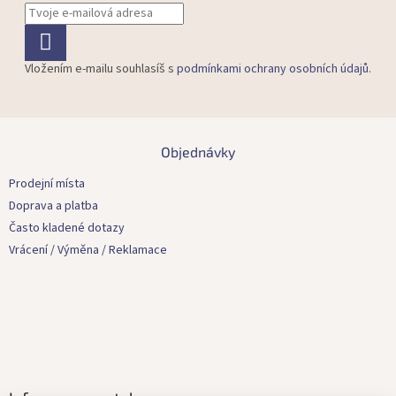
Vložením e-mailu souhlasíš s
podmínkami ochrany osobních údajů
.
Z
á
Objednávky
p
a
Prodejní místa
t
Doprava a platba
í
Často kladené dotazy
Vrácení / Výměna / Reklamace