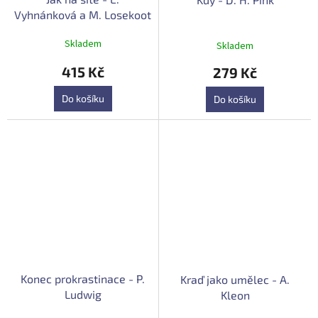
Vyhnánková a M. Losekoot
Průměrné
Skladem
Skladem
hodnocení
produktu
415 Kč
279 Kč
je
5,0
Do košíku
Do košíku
z
5
hvězdiček.
Konec prokrastinace - P.
Kraď jako umělec - A.
Ludwig
Kleon