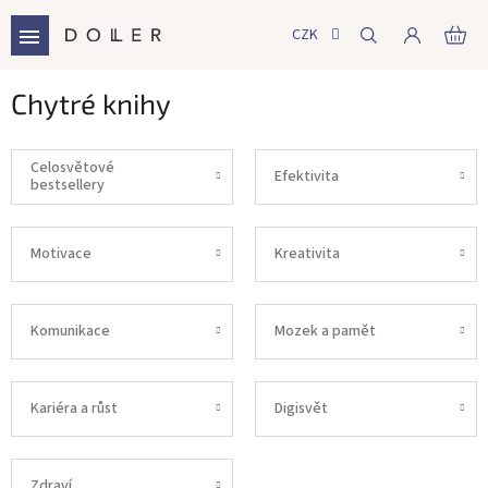
Přejít
na
CZK
NÁ
obsah
KO
Chytré knihy
Celosvětové
Efektivita
bestsellery
Motivace
Kreativita
Komunikace
Mozek a pamět
Kariéra a růst
Digisvět
Zdraví