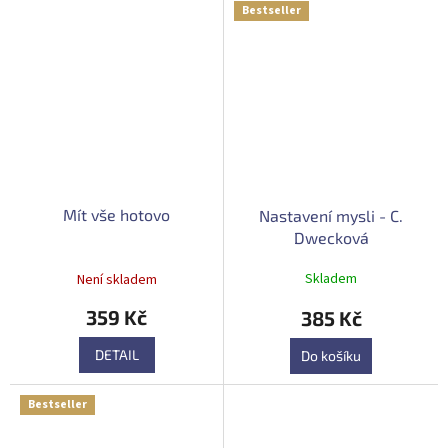
Bestseller
Mít vše hotovo
Nastavení mysli - C.
Dwecková
Průměrné
Skladem
Není skladem
hodnocení
produktu
359 Kč
385 Kč
je
5,0
DETAIL
Do košíku
z
5
hvězdiček.
Bestseller