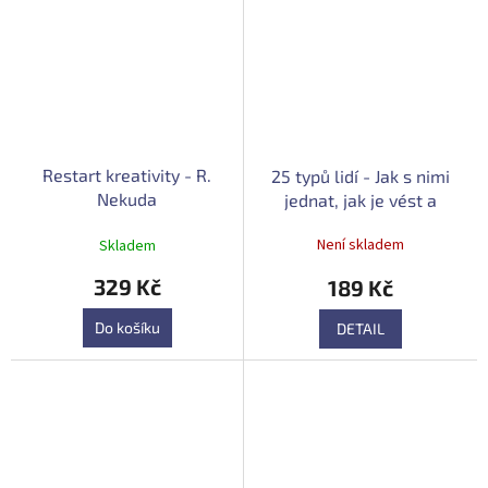
Restart kreativity - R.
25 typů lidí - Jak s nimi
Nekuda
jednat, jak je vést a
motivovat - František
Průměrné
Není skladem
Skladem
Bělohlávek
hodnocení
produktu
329 Kč
189 Kč
je
1,0
Do košíku
DETAIL
z
5
hvězdiček.