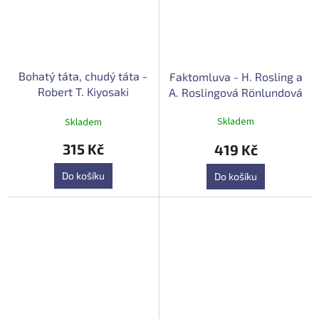
Bohatý táta, chudý táta -
Faktomluva - H. Rosling a
Robert T. Kiyosaki
A. Roslingová Rönlundová
Průměrné
Skladem
Skladem
hodnocení
produktu
315 Kč
419 Kč
je
3,7
Do košíku
Do košíku
z
5
hvězdiček.