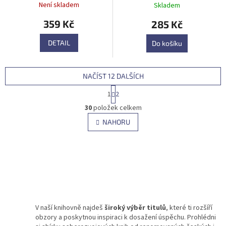
Není skladem
Skladem
359 Kč
285 Kč
DETAIL
Do košíku
NAČÍST 12 DALŠÍCH
S
1
2
t
O
r
30
položek celkem
v
á
l
NAHORU
n
á
k
d
o
v
a
á
c
n
í
í
p
r
v
V naší knihovně najdeš
široký výběr titulů
k
, které ti rozšíří
obzory a poskytnou inspiraci k dosažení úspěchu. Prohlédni
y