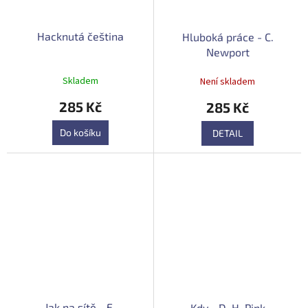
Hacknutá čeština
Hluboká práce - C.
Newport
Skladem
Není skladem
285 Kč
285 Kč
Do košíku
DETAIL
Jak na sítě - E.
Kdy - D. H. Pink