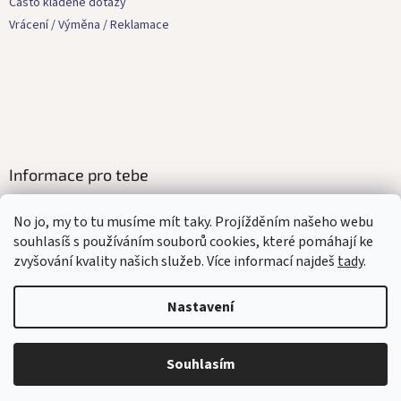
Často kladené dotazy
Vrácení / Výměna / Reklamace
Informace pro tebe
Kontakty
No jo, my to tu musíme mít taky. Projížděním našeho webu
Obchodní podmínky
souhlasíš s používáním souborů cookies, které pomáhají ke
Ochrana osobních údajů
zvyšování kvality našich služeb. Více informací najdeš
tady
.
Affilate program
Mediakit
Nastavení
Souhlasím
Vytvořil Shoptet