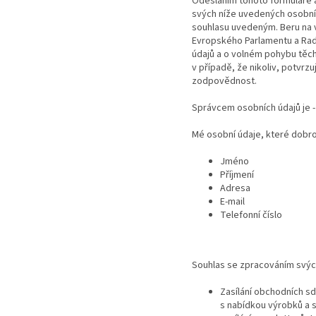
Odesláním tohoto formuláře a
svých níže uvedených osobníc
souhlasu uvedeným. Beru na vě
Evropského Parlamentu a Rady
údajů a o volném pohybu těch
v případě, že nikoliv, potvr
zodpovědnost.
Správcem osobních údajů je - 
Mé osobní údaje, které dobrov
Jméno
Příjmení
Adresa
E-mail
Telefonní číslo
Souhlas se zpracováním svýc
Zasílání obchodních s
s nabídkou výrobků a s