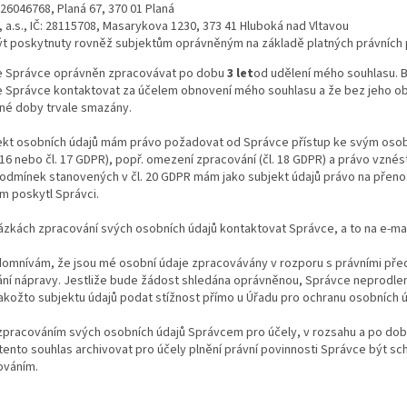
: 26046768, Planá 67, 370 01 Planá
 a.s., IČ: 28115708, Masarykova 1230, 373 41 Hluboká nad Vltavou
t poskytnuty rovněž subjektům oprávněným na základě platných právních 
je Správce oprávněn zpracovávat po dobu
3 let
od udělení mého souhlasu. 
 Správce kontaktovat za účelem obnovení mého souhlasu a že bez jeho o
ené doby trvale smazány.
jekt osobních údajů mám právo požadovat od Správce přístup ke svým osobn
. 16 nebo čl. 17 GDPR), popř. omezení zpracování (čl. 18 GDPR) a právo vzn
 podmínek stanovených v čl. 20 GDPR mám jako subjekt údajů právo na přeno
em poskytl Správci.
ázkách zpracování svých osobních údajů kontaktovat Správce, a to na e-ma
domnívám, že jsou mé osobní údaje zpracovávány v rozporu s právními pře
ání nápravy. Jestliže bude žádost shledána oprávněnou, Správce neprodle
kožto subjektu údajů podat stížnost přímo u Úřadu pro ochranu osobních ú
e zpracováním svých osobních údajů Správcem pro účely, v rozsahu a po do
ento souhlas archivovat pro účely plnění právní povinnosti Správce být sch
ováním.