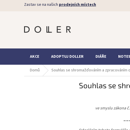
Přejít
Zastav se na našich
prodejních místech
na
obsah
AKCE
ADOPTUJ DOLLER
DIÁŘE
NOTE
Domů
Souhlas se shromažďováním a zpracováním o
Souhlas se sh
ve smyslu zákona č.
__