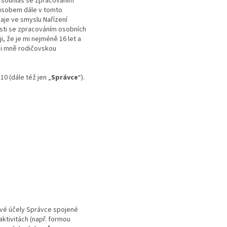
i souhlas se zpracováním
působem dále v tomto
aje ve smyslu Nařízení
osti se zpracováním osobních
i, že je mi nejméně 16 let a
ůči mně rodičovskou
0 (dále též jen „
Správce
“).
ové účely Správce spojené
aktivitách (např. formou