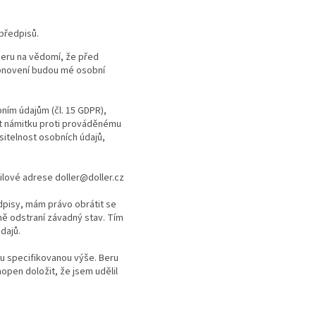
předpisů.
Beru na vědomí, že před
bnovení budou mé osobní
ím údajům (čl. 15 GDPR),
ést námitku proti prováděnému
sitelnost osobních údajů,
ilové adrese doller@doller.cz
dpisy, mám právo obrátit se
ně odstraní závadný stav. Tím
dajů.
bu specifikovanou výše. Beru
open doložit, že jsem udělil