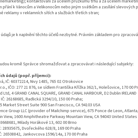
 telemarketing); kontaktování za účelem průzkumů trhu a za účelem market
m přání k Vánocům a Velikonocům nebo jiným svátkům a zasílání slevových 
 reklamy v reklamních sítích a službách třetích stran;
dajů je k naplnění těchto účelů nezbytné. Právním základem pro zpracování j
udou kromě Správce shromažďovat a zpracovávat i následující subjekty:
h údajů (popř. příjemci):
vá, IČ: 60372214, Nivy 1485, 765 02 Otrokovice
r.o., IČO: 277 21 876, se sídlem Františka Křížka 362/1, Holešovice, 170 00 P
nd Ltd, 4 GRAND CANAL SQUARE, GRAND CANAL HARBOUR, D2 Dublin IRELAND
 IČ: 26168685, Radlická 3294/10, 150 00 Praha;
355 Market Street Suite 900 San Francisco, CA 94103 USA
nce Group LLC (provider of Mailchimp service), 675 Ponce de Leon, Atlanta
n View, 1600 Amphitheatre Parkway Mountain View, CA 94043 United States
03668681, Milady Horákové 13, 602 00 Brno
IČ: 28935675, Dvořeckého 628/8, 169 00 Praha
IČ: 26508842, Jankovcova 1596/14a, 170 00 Praha