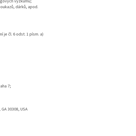
ingových výzkumů;
poukazů, dárků, apod.
e čl. 6 odst. 1 písm. a)
raha 7;
, GA 30308, USA