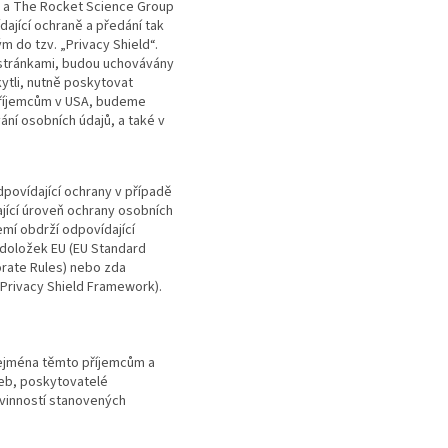
a The Rocket Science Group
ající ochraně a předání tak
 do tzv. „Privacy Shield“.
 stránkami, budou uchovávány
ytli, nutně poskytovat
příjemcům v USA, budeme
ání osobních údajů, a také v
dpovídající ochrany v případě
jící úroveň ochrany osobních
emí obdrží odpovídající
 doložek EU (EU Standard
orate Rules) nebo zda
(Privacy Shield Framework).
zejména těmto příjemcům a
žeb, poskytovatelé
ovinností stanovených