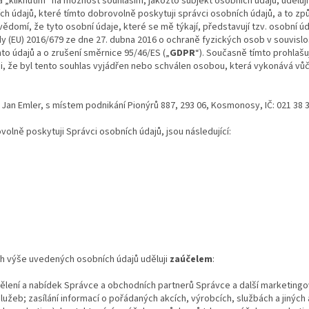
 „kliknutím“ na možnost souhlasím, jakožto subjekt osobních údajů, uděluj
h údajů, které tímto dobrovolně poskytuji správci osobních údajů, a to z
domí, že tyto osobní údaje, které se mě týkají, představují tzv. osobní úd
 (EU) 2016/679 ze dne 27. dubna 2016 o ochraně fyzických osob v souvisl
to údajů a o zrušení směrnice 95/46/ES („
GDPR
“). Současně tímto prohlašuj
zuji, že byl tento souhlas vyjádřen nebo schválen osobou, která vykonává v
Jan Emler, s místem podnikání Pionýrů 887, 293 06, Kosmonosy, IČ: 021 38 31
olně poskytuji Správci osobních údajů, jsou následující:
h výše uvedených osobních údajů uděluji
za
účelem
:
dělení a nabídek Správce a obchodních partnerů Správce a další marketing
lužeb; zasílání informací o pořádaných akcích, výrobcích, službách a jiných 