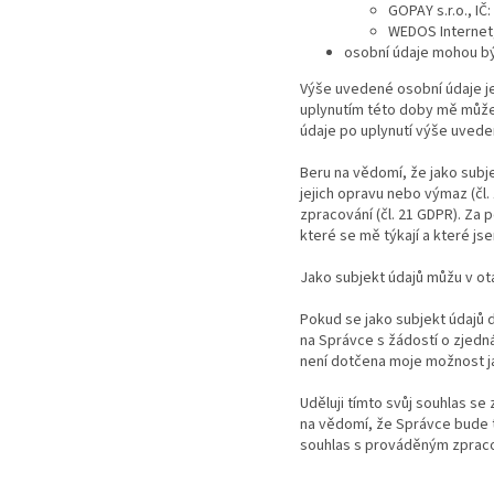
GOPAY s.r.o., IČ
WEDOS Internet,
osobní údaje mohou bý
Výše uvedené osobní údaje 
uplynutím této doby mě může
údaje po uplynutí výše uved
Beru na vědomí, že jako sub
jejich opravu nebo výmaz (čl
zpracování (čl. 21 GDPR). Za
které se mě týkají a které js
Jako subjekt údajů můžu v ot
Pokud se jako subjekt údajů 
na Správce s žádostí o zjedn
není dotčena moje možnost ja
Uděluji tímto svůj souhlas s
na vědomí, že Správce bude t
souhlas s prováděným zprac