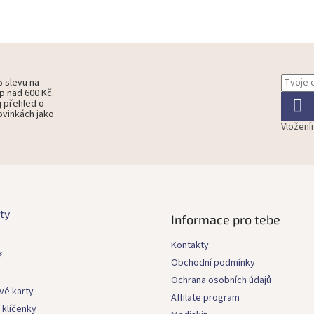
% slevu na
p nad 600 Kč.
j přehled o
ovinkách jako
Vložení
ty
Informace pro tebe
Kontakty
ř
Obchodní podmínky
Ochrana osobních údajů
vé karty
Affilate program
 klíčenky