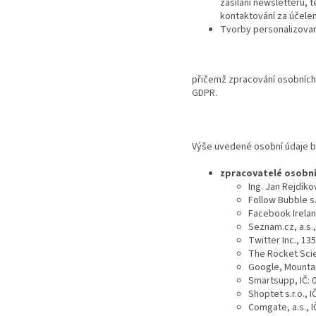
zasílání newsletterů,
kontaktování za účele
Tvorby personalizované
přičemž zpracování osobních ú
GDPR.
Výše uvedené osobní údaje b
zpracovatelé osobníc
Ing. Jan Rejdíko
Follow Bubble s.
Facebook Irela
Seznam.cz, a.s.,
Twitter Inc., 1
The Rocket Scie
Google, Mountai
Smartsupp, IČ: 
Shoptet s.r.o., 
Comgate, a.s., 