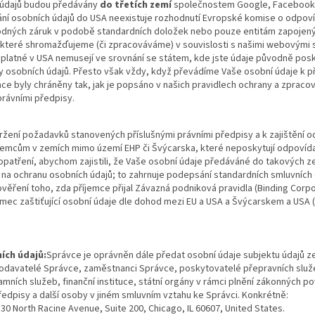
 údajů budou předávány
do třetích zemí
společnostem Google, Facebook 
ní osobních údajů do USA neexistuje rozhodnutí Evropské komise o odpovíd
odných záruk v podobě standardních doložek nebo pouze entitám zapojeným
 které shromažďujeme (či zpracováváme) v souvislosti s našimi webovými
 platné v USA nemusejí ve srovnání se státem, kde jste údaje původně posk
y osobních údajů. Přesto však vždy, když převádíme Vaše osobní údaje k 
ce byly chráněny tak, jak je popsáno v našich pravidlech ochrany a zpracov
právními předpisy.
ržení požadavků stanovených příslušnými právními předpisy a k zajištění o
jemcům v zemích mimo území EHP či Švýcarska, které neposkytují odpovída
opatření, abychom zajistili, že Vaše osobní údaje předáváné do takových z
 na ochranu osobních údajů; to zahrnuje podepsání standardních smluvních
 ověření toho, zda příjemce přijal Závazná podniková pravidla (Binding Corp
ec zaštiťující osobní údaje dle dohod mezi EU a USA a Švýcarskem a USA 
ních údajů:
Správce je oprávněn dále předat osobní údaje subjektu údajů 
dodavatelé Správce, zaměstnanci Správce, poskytovatelé přepravních slu
mních služeb, finanční instituce, státní orgány v rámci plnění zákonných p
ředpisy a další osoby v jiném smluvním vztahu ke Správci. Konkrétně:
30 North Racine Avenue, Suite 200, Chicago, IL 60607, United States.