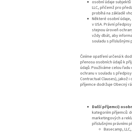
osobní údaje subjektů
LLC, přičemž pro předá
probíhá na základě vh
Některé osobní údaje,
v USA. Právní předpisy
stejnou úroveň ochran
vždy dbát, aby informa
souladu s příslušnými 
Činíme opatření určená k dod
přenosu osobních údajů k pří
údajů. Používáme celou řadu 
ochranu v souladu s předpisy
Contractual Clauses), jakož i
příjemce dodržuje Obecný rám
Další příjemci) osob
kategoriím příjemců: 
marketingových a rekla
příslušnými právními p
Basecamp, LLC, 