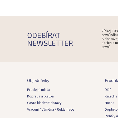
Získej 10
ODEBÍRAT
první náku
A dostáve
NEWSLETTER
akcích a n
první!
Z
á
p
Objednávky
Produk
a
t
Prodejní místa
Diář
í
Doprava a platba
Kaledná
Často kladené dotazy
Notes
Vrácení / Výměna / Reklamace
Doplňko
Penály a