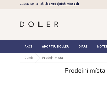
Přejít
Zastav se na našich
prodejních místech
na
obsah
AKCE
ADOPTUJ DOLLER
DIÁŘE
NOTE
Domů
Prodejní místa
Prodejní místa