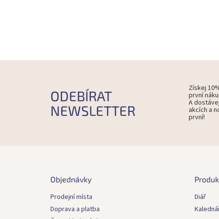
Získej 10
ODEBÍRAT
první náku
A dostáve
NEWSLETTER
akcích a n
první!
Z
á
p
Objednávky
Produk
a
t
Prodejní místa
Diář
í
Doprava a platba
Kaledná