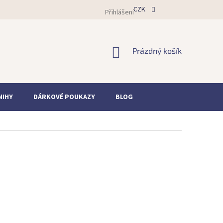
CZK
Přihlášení
NÁKUPNÍ
Prázdný košík
KOŠÍK
NIHY
DÁRKOVÉ POUKAZY
BLOG