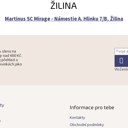
ŽILINA
Martinus SC Mirage - Námestie A. Hlinku 7/B, Žilina
% slevu na
p nad 600 Kč.
j přehled o
ovinkách jako
Vložení
ty
Informace pro tebe
Kontakty
ř
Obchodní podmínky