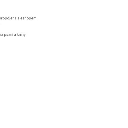
 propojena s eshopem.
a
na psaní a knihy.