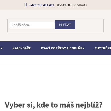
+420 736 491 402
HLEDAT
SY
KALENDÁŘE
PSACÍ POTŘEBY A DOPLŇKY
CHYTRÉ K
Vyber si, kde to máš nejblíž?