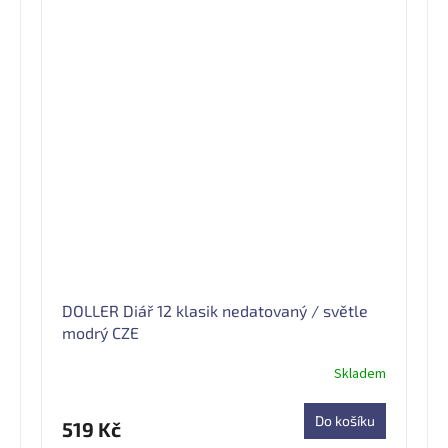
DOLLER Diář 12 klasik nedatovaný / světle
modrý CZE
Skladem
Průměrné
hodnocení
produktu
Do košíku
519 Kč
je