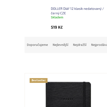
DOLLER Diář 12 klasik nedatovaný /
černý CZE
Skladem
519 Kč
Ř
a
Doporučujeme
Nejlevnější
Nejdražší
Nejprodáva
z
e
n
í
p
V
r
ý
o
Bestseller
p
d
i
u
s
k
p
t
r