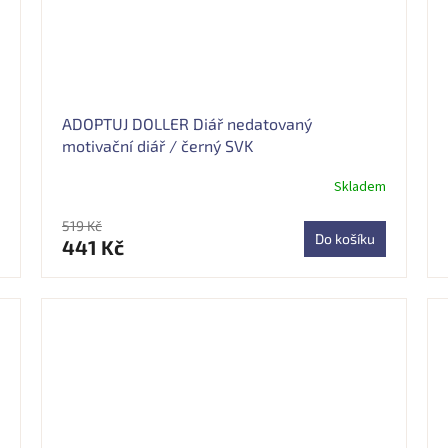
ADOPTUJ DOLLER Diář nedatovaný
motivační diář / černý SVK
Skladem
Průměrné
hodnocení
produktu
519 Kč
Do košíku
441 Kč
je
5,0
z
5
hvězdiček.