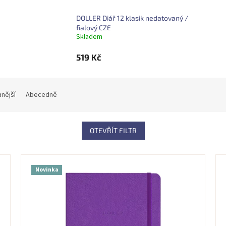
DOLLER Diář 12 klasik nedatovaný /
fialový CZE
Skladem
519 Kč
nější
Abecedně
OTEVŘÍT FILTR
Novinka