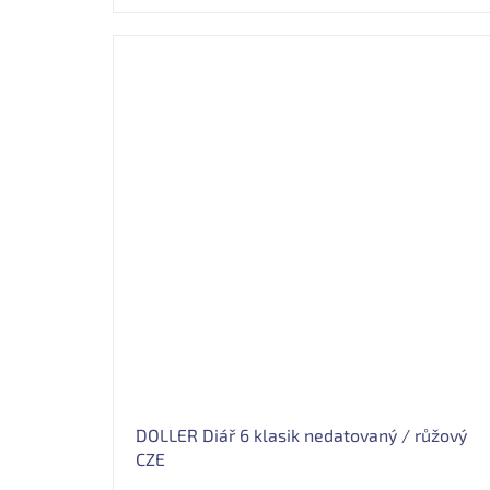
5,0
z
5
hvězdiček.
DOLLER Diář 6 klasik nedatovaný / růžový
CZE