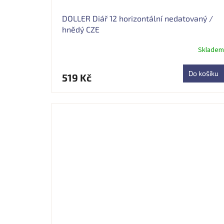
DOLLER Diář 12 horizontální nedatovaný /
hnědý CZE
Skladem
Průměrné
hodnocení
produktu
Do košíku
519 Kč
je
4,7
z
5
hvězdiček.