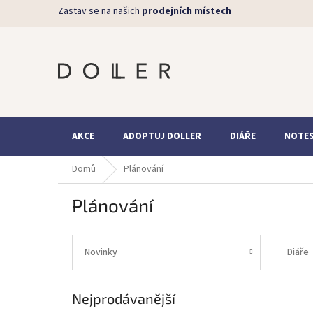
Přejít
Zastav se na našich
prodejních místech
na
obsah
AKCE
ADOPTUJ DOLLER
DIÁŘE
NOTE
Domů
Plánování
Plánování
Novinky
Diáře
Nejprodávanější