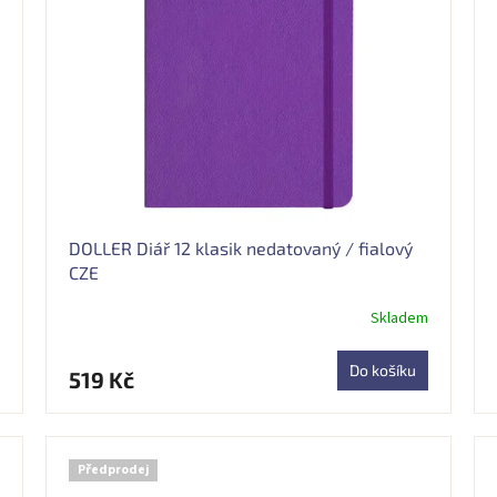
DOLLER Diář 12 klasik nedatovaný / fialový
CZE
Skladem
Průměrné
hodnocení
produktu
Do košíku
519 Kč
je
5,0
z
5
hvězdiček.
Předprodej