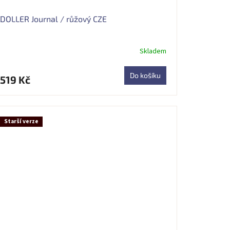
DOLLER Journal / růžový CZE
Skladem
Průměrné
hodnocení
produktu
Do košíku
519 Kč
je
5,0
z
5
hvězdiček.
Starší verze