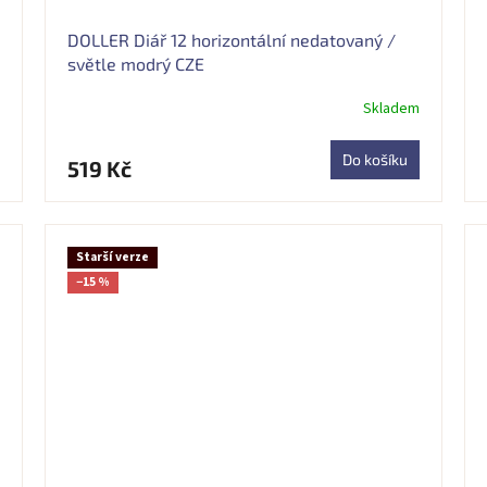
DOLLER Diář 12 horizontální nedatovaný /
světle modrý CZE
Skladem
Průměrné
hodnocení
produktu
Do košíku
519 Kč
je
5,0
z
5
hvězdiček.
Starší verze
−15 %