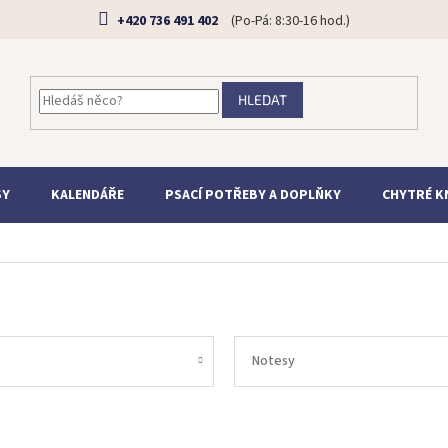
+420 736 491 402
HLEDAT
SY
KALENDÁŘE
PSACÍ POTŘEBY A DOPLŇKY
CHYTRÉ K
Notesy