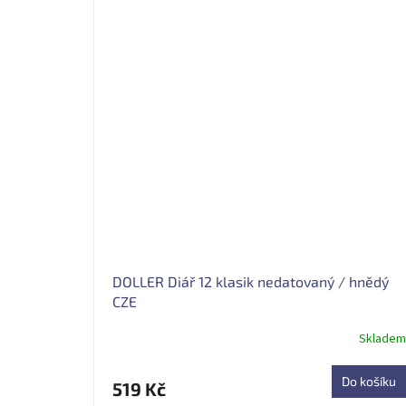
DOLLER Diář 12 klasik nedatovaný / hnědý
CZE
Skladem
Průměrné
hodnocení
produktu
Do košíku
519 Kč
je