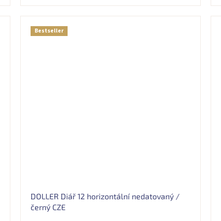
5,0
z
5
hvězdiček.
Bestseller
DOLLER Diář 12 horizontální nedatovaný /
černý CZE