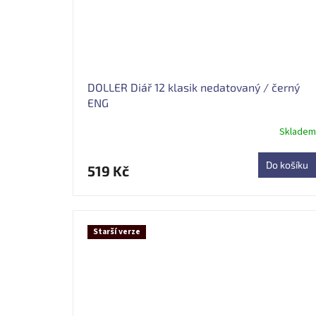
DOLLER Diář 12 klasik nedatovaný / černý
ENG
Skladem
Průměrné
hodnocení
produktu
Do košíku
519 Kč
je
5,0
z
5
hvězdiček.
Starší verze