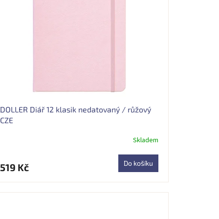
DOLLER Diář 12 klasik nedatovaný / růžový
CZE
Skladem
Průměrné
hodnocení
produktu
Do košíku
519 Kč
je
4,9
z
5
hvězdiček.