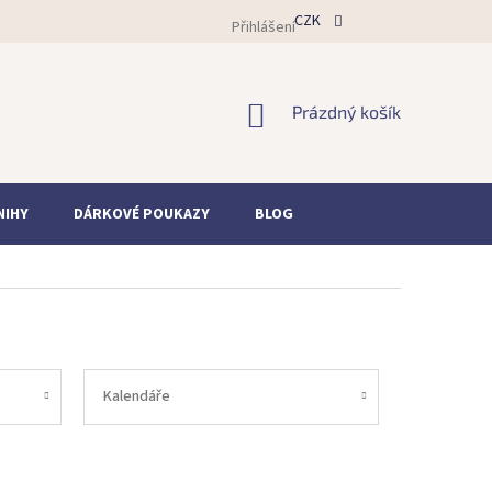
CZK
Přihlášení
NÁKUPNÍ
Prázdný košík
KOŠÍK
NIHY
DÁRKOVÉ POUKAZY
BLOG
Kalendáře