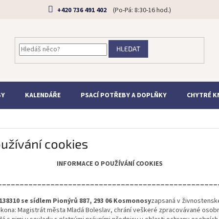
+420 736 491 402
HLEDAT
SY
KALENDÁŘE
PSACÍ POTŘEBY A DOPLŇKY
CHYTRÉ K
užívání cookies
INFORMACE O POUŽÍVÁNÍ COOKIES
__________________________________________________
2138310 se sídlem Pionýrů 887, 293 06 Kosmonosy
zapsaná v živnostenské
ákona: Magistrát města Mladá Boleslav, chrání veškeré zpracovávané osobní