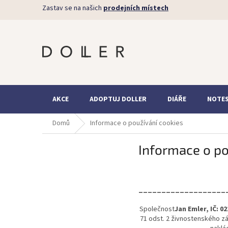
Přejít
Zastav se na našich
prodejních místech
na
obsah
AKCE
ADOPTUJ DOLLER
DIÁŘE
NOTE
Domů
Informace o používání cookies
Informace o po
___________________
Společnost
Jan Emler, IČ: 0
71 odst. 2 živnostenského z