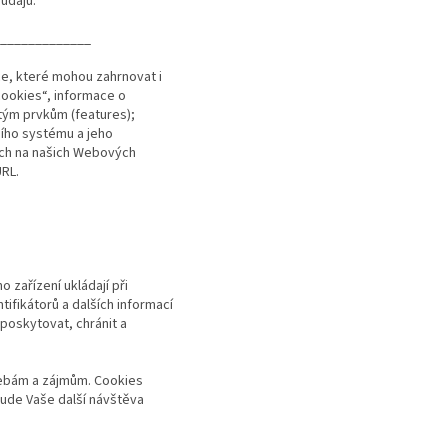
údajů.
_____________
e, které mohou zahrnovat i
„cookies“, informace o
itým prvkům (features);
čního systému a jeho
cích na našich Webových
URL.
.
zařízení ukládají při
ntifikátorů a dalších informací
 poskytovat, chránit a
řebám a zájmům. Cookies
bude Vaše další návštěva