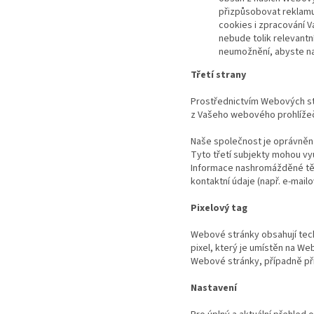
přizpůsobovat reklamu
cookies i zpracování V
nebude tolik relevantn
neumožnění, abyste na 
Třetí strany
Prostřednictvím Webových st
z Vašeho webového prohlížeče
Naše společnost je oprávněna
Tyto třetí subjekty mohou vyu
Informace nashromážděné těmi
kontaktní údaje (např. e-mai
Pixelový tag
Webové stránky obsahují techn
pixel, který je umístěn na We
Webové stránky, případně při 
Nastavení