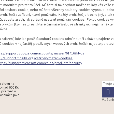
d o každém přístupu třetích stran k Vašemu webovému prohlížeči doporučuj
ým modulem pro tento účel. Můžete si také vybrat možnost, kdy Vás Vaše z
ání souboru cookie, nebo můžete všechny soubory cookies vypnout – toho
ohlížeči a zařízení, které používáte. Každý prohlížeč je trochu jiný, a ta
, abyste zjistili, jak správně nastavit používání cookies. Pokud cookies v
 prvkům (tzv. features), které činí naše Webové stránky účinnější, a někt
rávně.
zařízení, kde lze použití souborů cookies odmítnout či zakázat, najdete
ů cookies v nejčastěji používaných webových prohlížečích najdete po otev
ps://support.google.com/accounts/answer/61416?hl=cs
s://support.mozilla.org/cs/kb/vymazani-cookies
ttps://support.microsoft.com/cs-cz/products/security
% slevu na
p nad 600 Kč.
j přehled o
ovinkách jako
Vložení