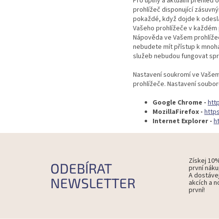
Pro úplný a aktuální přehle
prohlížeč disponující zásuvn
pokaždé, když dojde k odesl
Vašeho prohlížeče v každém pr
Nápověda ve Vašem prohlížeči
nebudete mít přístup k mnoha
služeb nebudou fungovat sp
Nastavení soukromí ve Vašem 
prohlížeče. Nastavení soubor
Google Chrome -
htt
MozillaFirefox -
http
Internet Explorer -
h
Získej 10
ODEBÍRAT
první náku
A dostáve
NEWSLETTER
akcích a n
první!