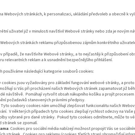
i na Webových stránkách, k personalizaci, ukládání předvoleb a obecně k v
rétní uživatel již v minulosti navštívil Webové stránky nebo zda je novým n
Webových stránkách reklamu přizpůsobenou zájmům konkrétního uživatel
 případě, že navštívíte Webové stránky, a to nejčastěji k přizpůsobení o
ru relevantních reklam a k usnadnění bezpečnějšího přihlášení.
h používáme následující kategorie souborů cookies:
y cookies jsou vyžadovány pro základní fungování webové stránky, a proto 
umožňují si Vás při procházení našich Webových stránek zapamatovat již bě
 každé návštěvě. Pomáhají vytvořit obsah nákupního košíku a projít procesem
lnění požadavků stanovených právními předpisy.
: Tyto soubory cookies nám umožňují zlepšovat funkcionalitu našich Webov
vání. V některých případech tyto cookies zlepšují rychlost odezvy na Vaš
olby vybrané pro dané stránky. Pokud tyto cookies odmítnete, může to vé
 stránek se zpomalí.
klama
: Cookies pro sociální média nabízejí možnost propojit Vás se sociálními
ch stránek. Cookies pro reklamu (cookies třetích stran) shromažďují info