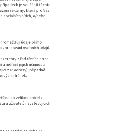
případech je součástí těchto
azení reklamy, která pro Vás
h sociálních sítích, a/nebo
shromažďují údaje přímo
a zpracování osobních údajů.
zerenty z řad třetích stran.
a měření jejich účinnosti.
cí z IP adresy), případně
bových stránek.
šinou o velikosti pixel x
tu u uživatelů navštěvujících