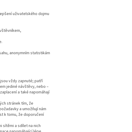
ylepšení uživatelského dojmu
ávštěvníkem,
e.
bsahu, anonymním statistikám
jsou vždy zapnuté; patří
hem jediné návštěvy, nebo –
 zaplacení a také napomáhají
ých stránek tím, že
e požadavky a umožňují nám
st k tomu, že doporučení
 sítěmi a sdílet na nich
rmace napomáhající lépe