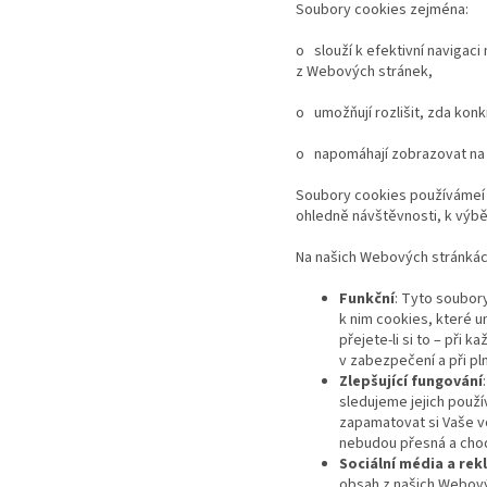
Soubory cookies zejména:
o slouží k efektivní navigac
z Webových stránek,
o umožňují rozlišit, zda konk
o napomáhají zobrazovat na 
Soubory cookies používámeí v
ohledně návštěvnosti, k výbě
Na našich Webových stránkác
Funkční
: Tyto soubor
k nim cookies, které 
přejete-li si to – při
v zabezpečení a při p
Zlepšující fungování
sledujeme jejich použí
zapamatovat si Vaše v
nebudou přesná a chod
Sociální média a re
obsah z našich Webový