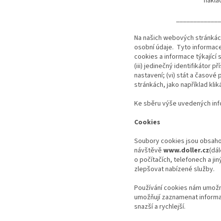
naklá
____________
Na našich webových stránkác
osobní údaje. Tyto informace m
cookies a informace týkající
(iii) jedinečný identifikátor 
nastavení; (vi) stát a časové
stránkách, jako například kli
Ke sběru výše uvedených inf
Cookies
Soubory cookies jsou obsahov
návštěvě
www.doller.cz
(dál
o počítačích, telefonech a ji
zlepšovat nabízené služby.
Používání cookies nám umožn
umožňují zaznamenat informac
snazší a rychlejší.