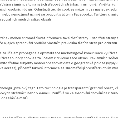
 Vašim zájmům, a to na našich Webových stránkách i mimo ně. V některých 
ašich osobních údajů. Odmítnutí těchto cookies může mít za následek zobr
í, nebo nemožnost účinně se propojit s účty na Facebooku, Twitteru či jinýc
sociálních médiích sdíleli obsah.
ránek mohou shromažďovat informace také třetí strany. Tyto třetí strany 
 a jejich zpracování podléhá vlastním pravidlům třetích stran pro ochranu 
 za účelem propagace a optimalizace marketingové komunikace využívat in
žívat soubory cookies za účelem individualizace obsahu reklamních sdělení 
to třetími subjekty mohou obsahovat data o geografické poloze (vyplývají
lová adresa), přičemž takové informace se shromažďují prostřednictvím We
ologii „pixelový tag“. Tato technologie je transparentní grafický obraz, vět
bových stránkách nebo v e-mailu. Používá se ke sledování chování na interne
odesílání e-mailů.