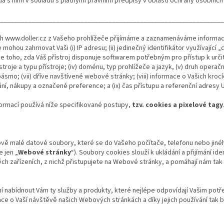
dá s nimi v souladu s platnými právními předpisy v oblasti ochrany osobních 
_________________________________________________________________
h www.doller.cz z Vašeho prohlížeče přijímáme a zaznamenáváme informac
ohou zahrnovat Vaši (i) IP adresu; (ii) jedinečný identifikátor využívající 
 se toho, zda Váš přístroj disponuje softwarem potřebným pro přístup k urč
přístroje a typu přístroje; (iv) doménu, typ prohlížeče a jazyk, (v) druh opera
 pásmo; (vii) dříve navštívené webové stránky; (viii) informace o Vašich kro
kání, nákupy a označené preference; a (ix) čas přístupu a referenční adresy 
ormací používá níže specifikované postupy,
tzv. cookies a pixelové tagy
ě malé datové soubory, které se do Vašeho počítače, telefonu nebo jiného 
e jen „
Webové stránky
“). Soubory cookies slouží k ukládání a přijímání ide
ných zařízeních, z nichž přistupujete na Webové stránky, a pomáhají nám tak
í nabídnout Vám ty služby a produkty, které nejlépe odpovídají Vašim pot
e o Vaší návštěvě našich Webových stránkách a díky jejich používání tak 