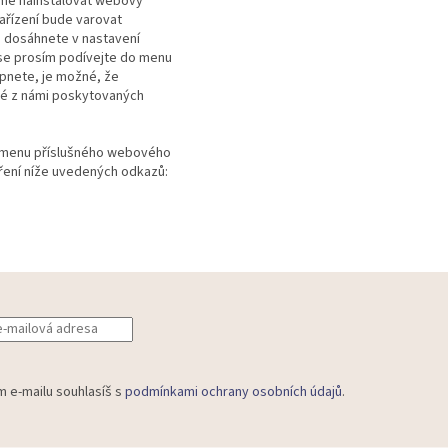
eme nainstalovat webový
ařízení bude varovat
 dosáhnete v nastavení
k se prosím podívejte do menu
ypnete, je možné, že
eré z námi poskytovaných
 v menu příslušného webového
ření níže uvedených odkazů:
m e-mailu souhlasíš s
podmínkami ochrany osobních údajů
.