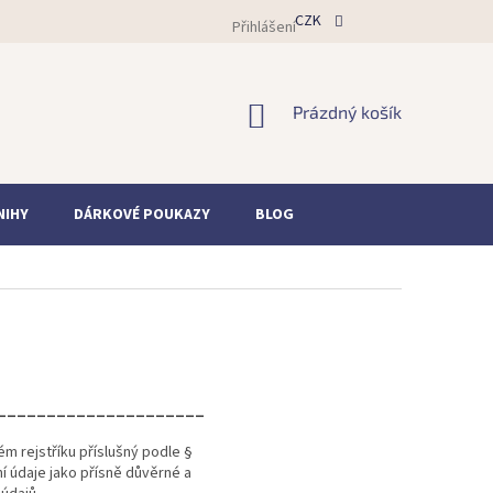
CZK
Přihlášení
NÁKUPNÍ
Prázdný košík
KOŠÍK
NIHY
DÁRKOVÉ POUKAZY
BLOG
_____________________
m rejstříku příslušný podle §
 údaje jako přísně důvěrné a