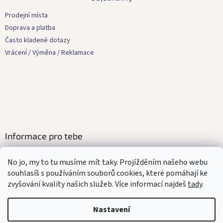
u
p
a
Prodejní místa
t
Doprava a platba
í
Často kladené dotazy
Vrácení / Výměna / Reklamace
Informace pro tebe
Kontakty
No jo, my to tu musíme mít taky. Projížděním našeho webu
Obchodní podmínky
souhlasíš s používáním souborů cookies, které pomáhají ke
Ochrana osobních údajů
zvyšování kvality našich služeb. Více informací najdeš
tady
.
Affilate program
Mediakit
Nastavení