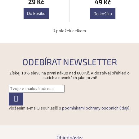
29 Kč
49 Kč
Do košíku
Do košíku
2
položek celkem
O
v
l
á
d
ODEBÍRAT NEWSLETTER
a
c
Získej 10% slevu na první nákup nad 600 Kč. A dostávej přehled o
í
akcích a novinkách jako první!
p
r
v
k
y
Vložením e-mailu souhlasíš s
podmínkami ochrany osobních údajů
.
v
ý
p
i
Z
s
á
Objednávky