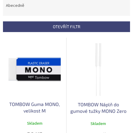
e
Abecedně
n
í
p
OTEVŘÍT FILTR
r
o
V
d
ý
u
p
k
i
t
s
ů
p
r
o
d
u
TOMBOW Guma MONO,
TOMBOW Náplň do
k
velikost M
gumové tužky MONO Zero
t
Metal Rectangular
ů
Skladem
Skladem