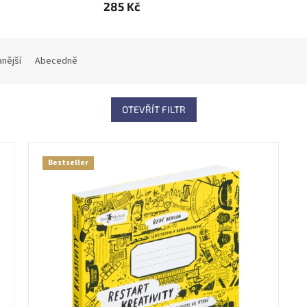
285 Kč
nější
Abecedně
OTEVŘÍT FILTR
Bestseller