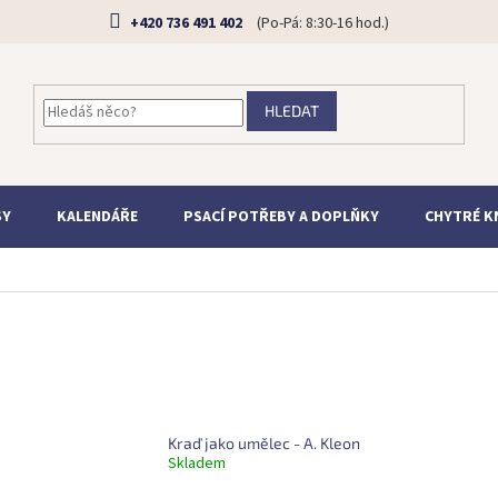
+420 736 491 402
HLEDAT
SY
KALENDÁŘE
PSACÍ POTŘEBY A DOPLŇKY
CHYTRÉ K
Kraď jako umělec - A. Kleon
Skladem