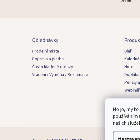
první!
Z
á
p
Objednávky
Produk
a
t
Prodejní místa
Diář
í
Doprava a platba
Kaledná
Často kladené dotazy
Notes
Vrácení / Výměna / Reklamace
Doplňko
Penály a
Webinář
No jo, my to
používáním s
našich služe
Nastaven