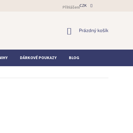
CZK
Přihlášení
NÁKUPNÍ
Prázdný košík
KOŠÍK
NIHY
DÁRKOVÉ POUKAZY
BLOG