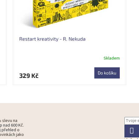
Restart kreativity - R. Nekuda
Skladem
Do košíku
329 Kč
O
v
l
á
d
% slevu na
p nad 600 Kč.
a
j přehled o
c
ovinkách jako
í