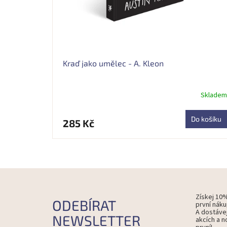
t
ů
Kraď jako umělec - A. Kleon
Skladem
Do košíku
285 Kč
Získej 10
ODEBÍRAT
první náku
A dostáve
NEWSLETTER
akcích a n