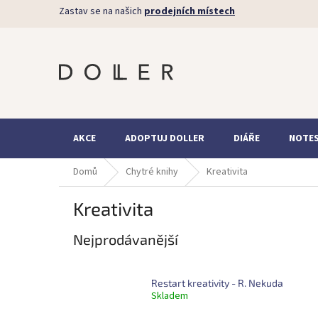
Přejít
Zastav se na našich
prodejních místech
na
obsah
AKCE
ADOPTUJ DOLLER
DIÁŘE
NOTE
Domů
Chytré knihy
Kreativita
Kreativita
Nejprodávanější
Restart kreativity - R. Nekuda
Skladem