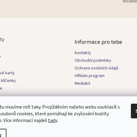
Vložení
p
r
v
k
y
v
ý
ty
Informace pro tebe
p
i
Kontakty
s
ř
Obchodní podmínky
u
Ochrana osobních údajů
vé karty
Affilate program
 klíčenky
Mediakit
e
 tu musíme mít taky. Projížděním našeho webu souhlasíš s
ouborů cookies, které pomáhají ke zvyšování kvality
b. Více informací najdeš
tady
.
í