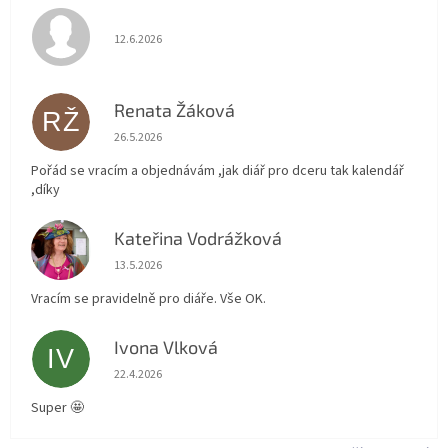
Hodnocení obchodu je 5 z 5 hvězdiček.
12.6.2026
Renata Žáková
RŽ
Hodnocení obchodu je 5 z 5 hvězdiček.
26.5.2026
Pořád se vracím a objednávám ,jak diář pro dceru tak kalendář
,díky
Kateřina Vodrážková
KV
Hodnocení obchodu je 5 z 5 hvězdiček.
13.5.2026
Vracím se pravidelně pro diáře. Vše OK.
Ivona Vlková
IV
Hodnocení obchodu je 5 z 5 hvězdiček.
22.4.2026
Super 🤩