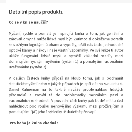
Detailní popis produktu
Co se v knize naučíš?
Myšlení, rychlé a pomalé je inspirující kniha o tom, jak geniální a
zároveň omylná může lidská mysl být. Zatímco si dokážeme poradit
se složitými logickými úlohami a výpočty, ošálí nás často jednoduché
optické klamy a někdy i naše vlastní vzpomínky. Ve své knize ti autor
ukáže fungování lidské mysli a vysvětlí základní rozdíly mezi
dominujícím rychlým myšlením (systém 1) a pomalejším racionálním
uvažováním (systém 2).
V dalších částech knihy přijdeš na kloub tomu, jak si podmanit
statistické myšlení nebo v jakých případech je lepší dát na svou intuici.
Daniel Kahneman na to taktně naváže problematikou lidských
předsudků a zasvětí tě do problematiky mentálních pastí a
iracionálních rozhodnutí. V poslední části knihy pak budeš mít tu čest
nahlédnout pod roušku nejnovějšího výzkumu mezi prožívajícím a
pamatujícím “já”, jehož výsledky tě skutečně překvapí.
Pro koho je kniha vhodná?