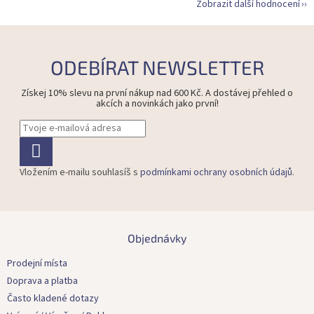
Zobrazit další hodnocení
ODEBÍRAT NEWSLETTER
Získej 10% slevu na první nákup nad 600 Kč. A dostávej přehled o
akcích a novinkách jako první!
Vložením e-mailu souhlasíš s
podmínkami ochrany osobních údajů
.
Z
á
Objednávky
p
a
Prodejní místa
t
Doprava a platba
í
Často kladené dotazy