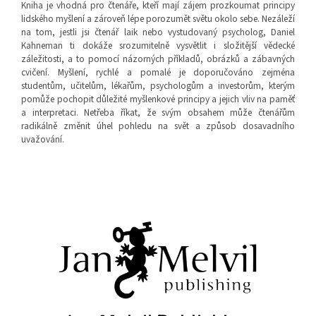
Kniha je vhodná pro čtenáře, kteří mají zájem prozkoumat principy
lidského myšlení a zároveň lépe porozumět světu okolo sebe. Nezáleží
na tom, jestli jsi čtenář laik nebo vystudovaný psycholog, Daniel
Kahneman ti dokáže srozumitelně vysvětlit i složitější vědecké
záležitosti, a to pomocí názorných příkladů, obrázků a zábavných
cvičení. Myšlení, rychlé a pomalé je doporučováno zejména
studentům, učitelům, lékařům, psychologům a investorům, kterým
pomůže pochopit důležité myšlenkové principy a jejich vliv na paměť
a interpretaci. Netřeba říkat, že svým obsahem může čtenářům
radikálně změnit úhel pohledu na svět a způsob dosavadního
uvažování.