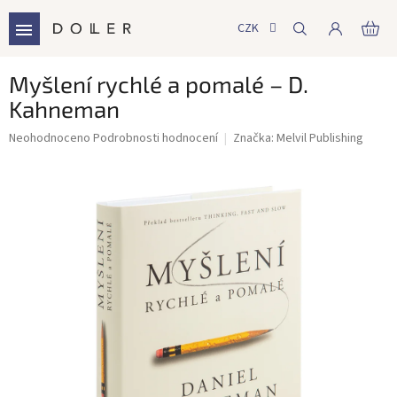
Přejít
na
CZK
NÁ
obsah
KO
Myšlení rychlé a pomalé – D.
Kahneman
Průměrné
Neohodnoceno
Podrobnosti hodnocení
Značka:
Melvil Publishing
hodnocení
produktu
je
0,0
z
5
hvězdiček.