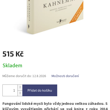
515 Kč
Měrná
Skladem
cena:
Můžeme doručit do:
12.8.2026
Možnosti doručení
Přidat do košíku
Fungování lidské mysli bylo vždy jednou velkou záhadou. S
klíčovým vysvětlením přichází ve své knize z roku 2014