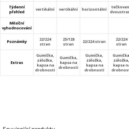
Týdenní
tečkova
vertikální
vertikální
horizontální
přehled
dvoustra
Měsíční
vyhodnocování
22/224
25/128
22/224
Poznámky
22/224 stran
stran
stran
stran
Gumička,
Gumička,
Gumička
Gumička,
záložka,
záložka,
záložka
Extras
kapsa na
kapsa na
kapsa na
kapsa n
drobnosti
drobnosti
drobnosti
drobnos
Související produkty