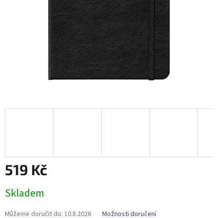
519 Kč
Měrná
Skladem
cena:
Můžeme doručit do:
10.8.2026
Možnosti doručení