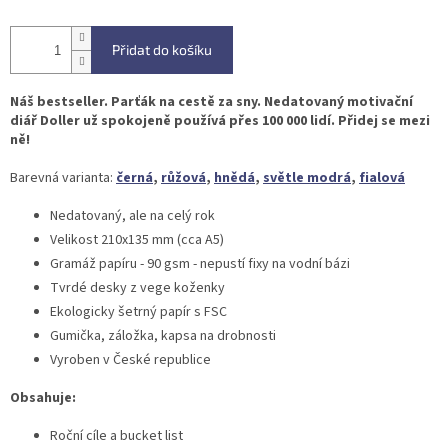
Přidat do košíku
Náš bestseller. Parťák na cestě za sny. Nedatovaný motivační
diář Doller už spokojeně používá přes 100 000 lidí. Přidej se mezi
ně!
Barevná varianta:
černá
,
růžová
,
hnědá
,
světle modrá
,
fialová
Nedatovaný, ale na celý rok
Velikost 210x135 mm (cca A5)
Gramáž papíru - 90 gsm - nepustí fixy na vodní bázi
Tvrdé desky z vege koženky
Ekologicky šetrný papír s FSC
Gumička, záložka, kapsa na drobnosti
Vyroben v České republice
Obsahuje:
Roční cíle a bucket list