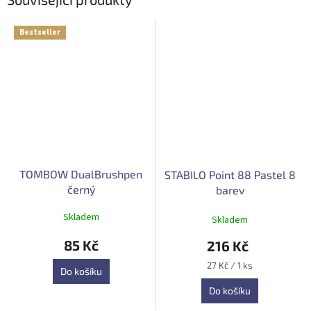
Bestseller
TOMBOW DualBrushpen
STABILO Point 88 Pastel 8
černý
barev
Průměrné
Skladem
Skladem
hodnocení
produktu
85 Kč
216 Kč
je
5,0
Měrná
27 Kč / 1 ks
Do košíku
z
cena:
5
Do košíku
hvězdiček.