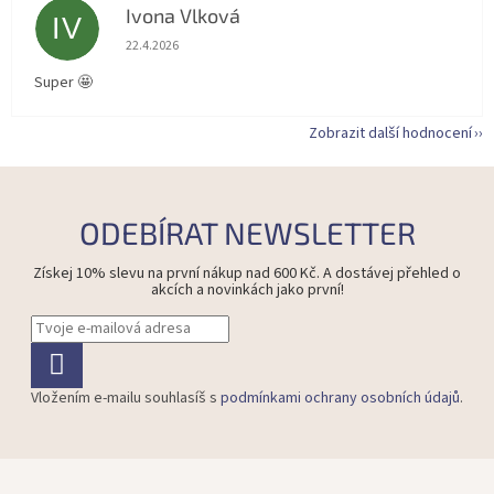
Ivona Vlková
IV
Hodnocení obchodu je 5 z 5 hvězdiček.
22.4.2026
Super 🤩
Zobrazit další hodnocení
ODEBÍRAT NEWSLETTER
Získej 10% slevu na první nákup nad 600 Kč. A dostávej přehled o
akcích a novinkách jako první!
Vložením e-mailu souhlasíš s
podmínkami ochrany osobních údajů
.
Z
á