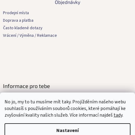
Objednávky
p
a
Prodejní místa
t
Doprava a platba
í
Často kladené dotazy
Vrácení / Výměna / Reklamace
Informace pro tebe
Kontakty
No jo, my to tu musíme mít taky. Projížděním našeho webu
Obchodní podmínky
souhlasíš s používáním souborů cookies, které pomáhají ke
Ochrana osobních údajů
zvyšování kvality našich služeb. Více informací najdeš
tady
.
Affilate program
Mediakit
Nastavení