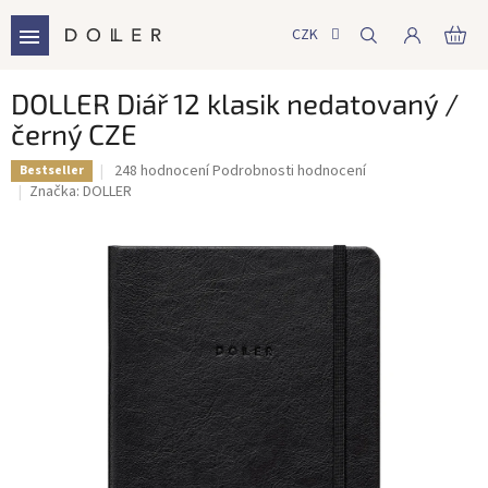
Přejít
na
CZK
NÁ
obsah
KO
DOLLER Diář 12 klasik nedatovaný /
černý CZE
Průměrné
248 hodnocení
Podrobnosti hodnocení
Bestseller
hodnocení
Značka:
DOLLER
produktu
je
4,8
z
5
hvězdiček.