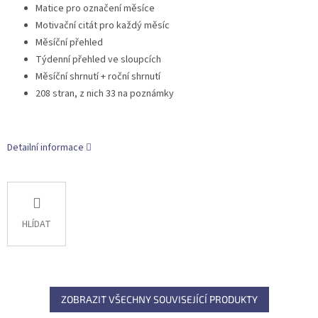
Matice pro označení měsíce
Motivační citát pro každý měsíc
Měsíční přehled
Týdenní přehled ve sloupcích
Měsíční shrnutí + roční shrnutí
208 stran, z nich 33 na poznámky
Detailní informace
HLÍDAT
ZOBRAZIT VŠECHNY SOUVISEJÍCÍ PRODUKTY