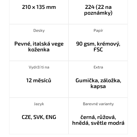
210 x 135 mm
224 (22 na
poznámky)
Desky
Papír
Pevné, italská vege
90 gsm, krémový,
koženka
FSC
Vydrží ti na
Extra
12 měsíců
Gumička, záložka,
kapsa
Jazyk
Barevné varianty
CZE, SVK, ENG
černá, růžová,
hnědá, světle modrá