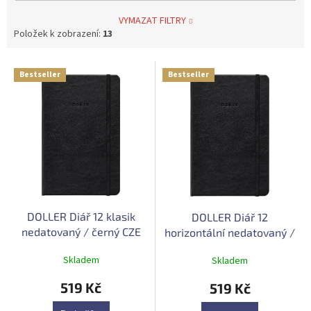
VYMAZAT FILTRY
Položek k zobrazení:
13
V
Bestseller
Bestseller
ý
p
i
s
p
r
o
d
u
DOLLER Diář 12 klasik
DOLLER Diář 12
k
nedatovaný / černý CZE
horizontální nedatovaný /
t
černý CZE
ů
Průměrné
Průměrné
Skladem
Skladem
hodnocení
hodnocení
produktu
produktu
519 Kč
519 Kč
je
je
4,8
4,9