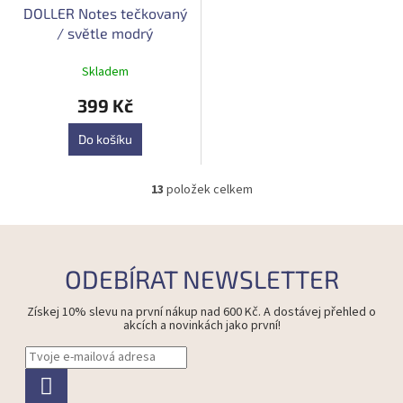
DOLLER Notes tečkovaný
/ světle modrý
Skladem
399 Kč
Do košíku
13
položek celkem
O
v
l
á
d
ODEBÍRAT NEWSLETTER
a
c
Získej 10% slevu na první nákup nad 600 Kč. A dostávej přehled o
í
akcích a novinkách jako první!
p
r
v
k
y