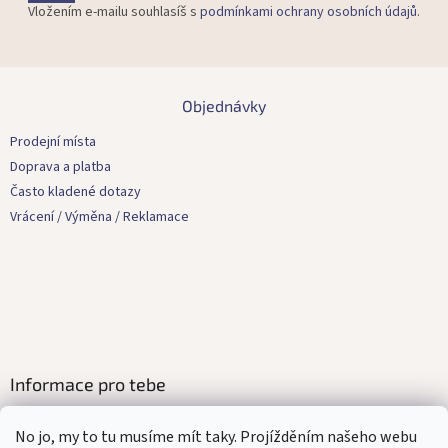
Vložením e-mailu souhlasíš s
podmínkami ochrany osobních údajů
.
v
ý
p
i
Z
s
á
Objednávky
u
p
a
Prodejní místa
t
Doprava a platba
í
Často kladené dotazy
Vrácení / Výměna / Reklamace
Informace pro tebe
Kontakty
No jo, my to tu musíme mít taky. Projížděním našeho webu
Obchodní podmínky