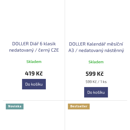
DOLLER Diář 6 klasik
DOLLER Kalendář měsíční
nedatovaný / černý CZE
A3 / nedatovaný nástěnný
Průměrné
Průměrné
Skladem
Skladem
hodnocení
hodnocení
produktu
produktu
419 Kč
599 Kč
je
je
5,0
5,0
Měrná
599 Kč / 1 ks
Do košíku
z
z
cena:
5
5
Do košíku
hvězdiček.
hvězdiček.
Novinka
Bestseller