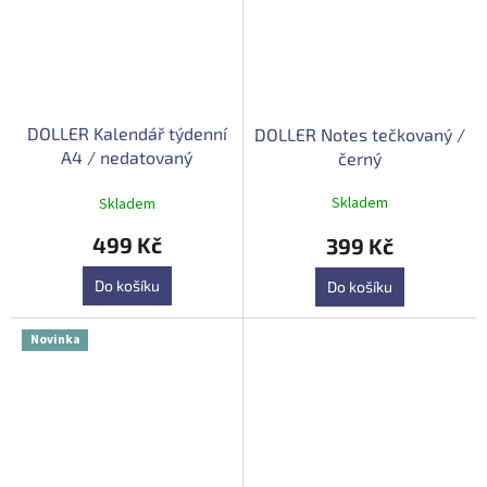
DOLLER Kalendář týdenní
DOLLER Notes tečkovaný /
A4 / nedatovaný
černý
Průměrné
Skladem
Skladem
hodnocení
produktu
499 Kč
399 Kč
je
4,9
Do košíku
Do košíku
z
5
hvězdiček.
Novinka