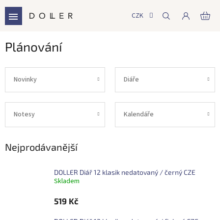
Přejít
na
CZK
NÁ
obsah
KO
Plánování
Novinky
Diáře
Notesy
Kalendáře
Nejprodávanější
DOLLER Diář 12 klasik nedatovaný / černý CZE
Skladem
519 Kč