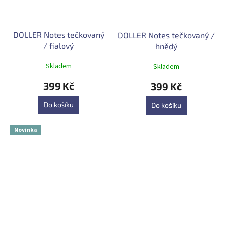
DOLLER Notes tečkovaný
DOLLER Notes tečkovaný /
/ fialový
hnědý
Průměrné
Průměrné
Skladem
Skladem
hodnocení
hodnocení
produktu
produktu
399 Kč
399 Kč
je
je
5,0
5,0
Do košíku
Do košíku
z
z
5
5
hvězdiček.
hvězdiček.
Novinka