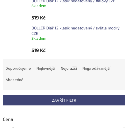
DOLLER Diář 12 klasik nedatovaný / fialový CZE
Skladem
519 Kč
DOLLER Diář 12 klasik nedatovaný / světle modrý
CZE
Skladem
519 Kč
Ř
a
Doporučujeme
Nejlevnější
Nejdražší
Nejprodávanější
z
e
Abecedně
n
í
p
ZAVŘÍT FILTR
r
o
d
Cena
u