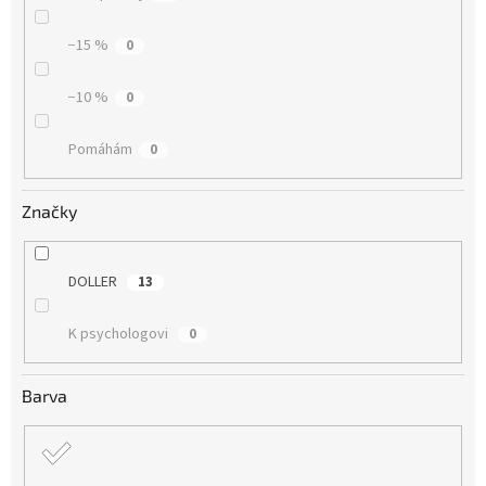
−15 %
0
−10 %
0
Pomáhám
0
Značky
DOLLER
13
K psychologovi
0
Barva