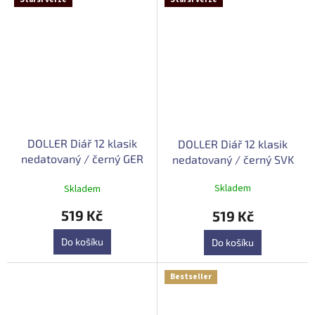
DOLLER Diář 12 klasik
DOLLER Diář 12 klasik
nedatovaný / černý GER
nedatovaný / černý SVK
Průměrné
Skladem
Skladem
hodnocení
produktu
519 Kč
519 Kč
je
5,0
Do košíku
Do košíku
z
5
hvězdiček.
Bestseller