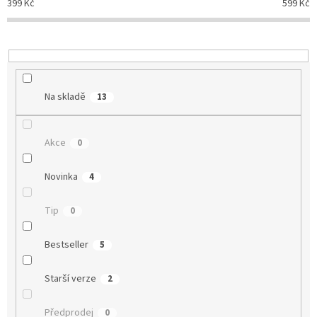
399
Kč
599
Kč
k
t
ů
Na skladě
13
Akce
0
Novinka
4
Tip
0
Bestseller
5
Starší verze
2
Předprodej
0