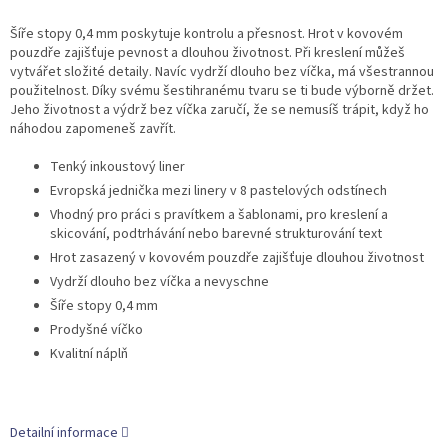
Šíře stopy 0,4 mm poskytuje kontrolu a přesnost. Hrot v kovovém
pouzdře zajišťuje pevnost a dlouhou životnost. Při kreslení můžeš
vytvářet složité detaily. Navíc vydrží dlouho bez víčka, má všestrannou
použitelnost. Díky svému šestihranému tvaru se ti bude výborně držet.
Jeho životnost a výdrž bez víčka zaručí, že se nemusíš trápit, když ho
náhodou zapomeneš zavřít.
Tenký inkoustový liner
Evropská jednička mezi linery v 8 pastelových odstínech
Vhodný pro práci s pravítkem a šablonami, pro kreslení a
skicování, podtrhávání nebo barevné strukturování text
Hrot zasazený v kovovém pouzdře zajišťuje dlouhou životnost
Vydrží dlouho bez víčka a nevyschne
Šíře stopy 0,4 mm
Prodyšné víčko
Kvalitní náplň
Detailní informace