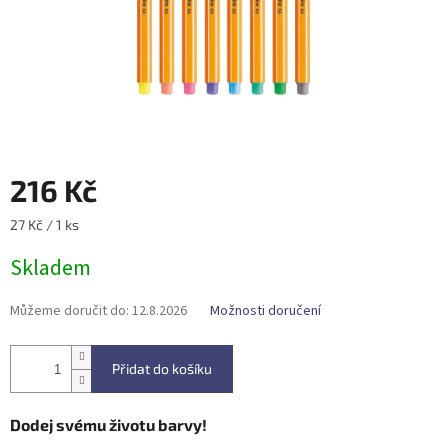
216 Kč
Měrná
27 Kč / 1 ks
cena:
Skladem
Můžeme doručit do:
12.8.2026
Možnosti doručení
Přidat do košíku
Dodej svému životu barvy!