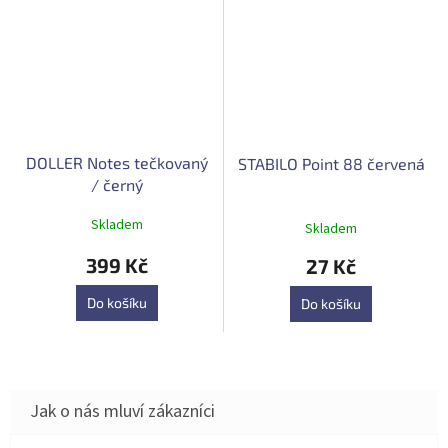
DOLLER Notes tečkovaný
STABILO Point 88 červená
/ černý
Průměrné
Skladem
Skladem
hodnocení
produktu
399 Kč
27 Kč
je
4,9
Do košíku
Do košíku
z
5
hvězdiček.