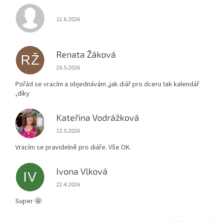
Hodnocení obchodu je 5 z 5 hvězdiček.
12.6.2026
Renata Žáková
RŽ
Hodnocení obchodu je 5 z 5 hvězdiček.
26.5.2026
Pořád se vracím a objednávám ,jak diář pro dceru tak kalendář
,díky
Kateřina Vodrážková
KV
Hodnocení obchodu je 5 z 5 hvězdiček.
13.5.2026
Vracím se pravidelně pro diáře. Vše OK.
Ivona Vlková
IV
Hodnocení obchodu je 5 z 5 hvězdiček.
22.4.2026
Super 🤩