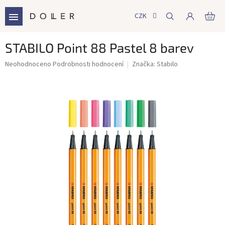
Přejít
na
CZK
NÁ
obsah
KO
STABILO Point 88 Pastel 8 barev
Průměrné
Neohodnoceno
Podrobnosti hodnocení
Značka:
Stabilo
hodnocení
produktu
je
0,0
z
5
hvězdiček.