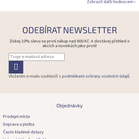
Zobrazit další hodnocení
ODEBÍRAT NEWSLETTER
Získej 10% slevu na první nákup nad 600 Kč. A dostávej přehled o
akcích a novinkách jako první!
Vložením e-mailu souhlasíš s
podmínkami ochrany osobních údajů
.
Z
á
Objednávky
p
a
Prodejní místa
t
Doprava a platba
í
Často kladené dotazy