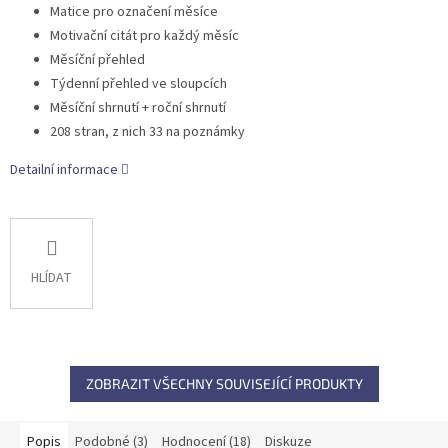
Matice pro označení měsíce
Motivační citát pro každý měsíc
Měsíční přehled
Týdenní přehled ve sloupcích
Měsíční shrnutí + roční shrnutí
208 stran, z nich 33 na poznámky
Detailní informace
HLÍDAT
ZOBRAZIT VŠECHNY SOUVISEJÍCÍ PRODUKTY
Popis
Podobné (3)
Hodnocení (18)
Diskuze