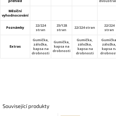
přehled
dvoustra
Měsíční
vyhodnocování
22/224
25/128
22/224
Poznámky
22/224 stran
stran
stran
stran
Gumička,
Gumička,
Gumička
Gumička,
záložka,
záložka,
záložka
Extras
kapsa na
kapsa na
kapsa na
kapsa n
drobnosti
drobnosti
drobnosti
drobnos
Související produkty