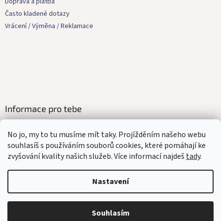
t
Doprava a platba
í
Často kladené dotazy
Vrácení / Výměna / Reklamace
Informace pro tebe
Kontakty
No jo, my to tu musíme mít taky. Projížděním našeho webu
Obchodní podmínky
souhlasíš s používáním souborů cookies, které pomáhají ke
Ochrana osobních údajů
zvyšování kvality našich služeb. Více informací najdeš
tady
.
Affilate program
Mediakit
Nastavení
Souhlasím
Vytvořil Shoptet