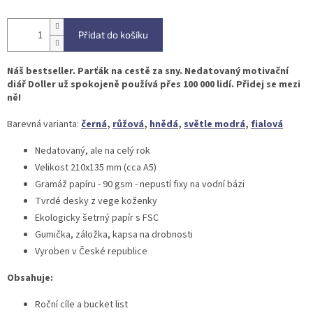
Přidat do košíku
Náš bestseller. Parťák na cestě za sny. Nedatovaný motivační
diář Doller už spokojeně používá přes 100 000 lidí. Přidej se mezi
ně!
Barevná varianta:
černá
,
růžová
,
hnědá
,
světle modrá
,
fialová
Nedatovaný, ale na celý rok
Velikost 210x135 mm (cca A5)
Gramáž papíru - 90 gsm - nepustí fixy na vodní bázi
Tvrdé desky z vege koženky
Ekologicky šetrný papír s FSC
Gumička, záložka, kapsa na drobnosti
Vyroben v České republice
Obsahuje:
Roční cíle a bucket list