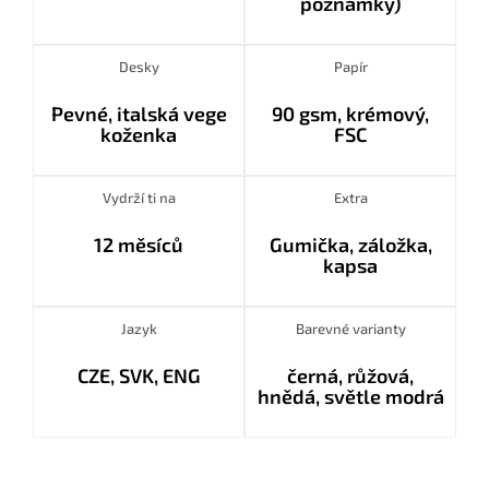
poznámky)
Desky
Papír
Pevné, italská vege
90 gsm, krémový,
koženka
FSC
Vydrží ti na
Extra
12 měsíců
Gumička, záložka,
kapsa
Jazyk
Barevné varianty
CZE, SVK, ENG
černá, růžová,
hnědá, světle modrá