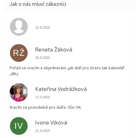
Hodnocení obchodu je 5 z 5 hvězdiček.
12.6.2026
Renata Žáková
RŽ
Hodnocení obchodu je 5 z 5 hvězdiček.
26.5.2026
Pořád se vracím a objednávám ,jak diář pro dceru tak kalendář
,díky
Kateřina Vodrážková
KV
Hodnocení obchodu je 5 z 5 hvězdiček.
13.5.2026
Vracím se pravidelně pro diáře. Vše OK.
Ivona Vlková
IV
Hodnocení obchodu je 5 z 5 hvězdiček.
22.4.2026