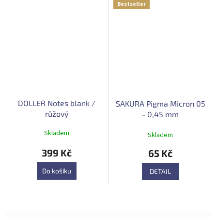
Bestseller
DOLLER Notes blank /
SAKURA Pigma Micron 05
růžový
- 0,45 mm
Průměrné
Skladem
Skladem
hodnocení
produktu
399 Kč
65 Kč
je
5,0
Do košíku
DETAIL
z
5
hvězdiček.