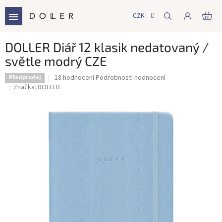
Přejít
na
CZK
NÁ
obsah
KO
DOLLER Diář 12 klasik nedatovaný /
světle modrý CZE
Průměrné
18 hodnocení
Podrobnosti hodnocení
Předprodej
hodnocení
Značka:
DOLLER
produktu
je
5,0
z
5
hvězdiček.