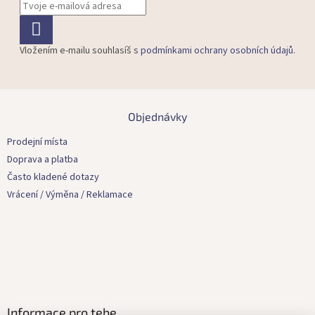
Vložením e-mailu souhlasíš s
podmínkami ochrany osobních údajů
.
Z
á
Objednávky
p
a
Prodejní místa
t
Doprava a platba
í
Často kladené dotazy
Vrácení / Výměna / Reklamace
Informace pro tebe