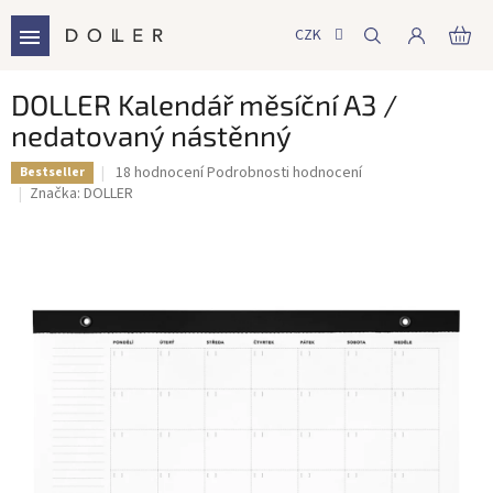
Přejít
na
CZK
NÁ
obsah
KO
DOLLER Kalendář měsíční A3 /
nedatovaný nástěnný
Průměrné
18 hodnocení
Podrobnosti hodnocení
Bestseller
hodnocení
Značka:
DOLLER
produktu
je
5,0
z
5
hvězdiček.