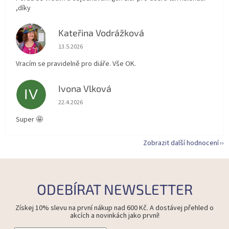
,díky
Kateřina Vodrážková
KV
Hodnocení obchodu je 5 z 5 hvězdiček.
13.5.2026
Vracím se pravidelně pro diáře. Vše OK.
Ivona Vlková
IV
Hodnocení obchodu je 5 z 5 hvězdiček.
22.4.2026
Super 🤩
Zobrazit další hodnocení
ODEBÍRAT NEWSLETTER
Získej 10% slevu na první nákup nad 600 Kč. A dostávej přehled o
akcích a novinkách jako první!