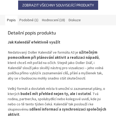
ZOBRAZIT VŠECHNY SOUVISEJÍCÍ PRODUKTY
Popis
Podobné (1)
Hodnocení (18)
Diskuze
Detailní popis produktu
Jak Kalendář efektivně využít
Nedatovaný Doller Kalendář ve formátu A3 je
užitečným
pomocníkem při plánování aktivit a realizaci nápadů
,
které chceš mít pořád na očích. Stejně jako Doller Diář, i
Kalendář slouží jako skvělý nástroj pro vizualizaci – jeho volná
políčka přímo vybízí k zaznamenání cílů, přání a myšlenek tak,
aby se v budoucnu mohly snadno stát skutečností.
Velký formát a dostatek místa ti umožní si zaznamenat plány, o
kterých
budeš mít přehled nejen ty, ale i ostatní
. Tvá
rodina, partner/ka, spolubydlící nebo kolegové uvidí, kde jsi
nebo co tě tento týden čeká. Kalendář tak poslouží i ke
skupinovému
sdílení informací a synchronizaci společných
aktivit
.