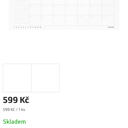
599 Kč
Měrná
599 Kč / 1 ks
cena:
Skladem