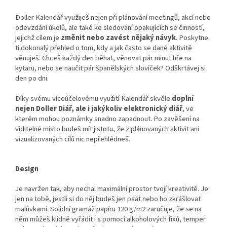
Doller Kalendář využiješ nejen při plánování meetingů, akcí nebo
odevzdání úkolů, ale také ke sledování opakujících se činností,
jejichž cílem je
změnit nebo zavést nějaký návyk
. Poskytne
ti dokonalý přehled o tom, kdy a jak často se dané aktivitě
věnuješ. Chceš každý den běhat, věnovat pár minut hře na
kytaru, nebo se naučit pár španělských slovíček? Odškrtávej si
den po dni.
Díky svému víceúčelovému využití Kalendář skvěle
doplní
nejen Doller Diář, ale i jakýkoliv elektronický diář
, ve
kterém mohou poznámky snadno zapadnout. Po zavěšení na
viditelné místo budeš mít jistotu, že z plánovaných aktivit ani
vizualizovaných cílů nic nepřehlédneš.
Design
Je navržen tak, aby nechal maximální prostor tvojí kreativitě. Je
jen na tobě, jestli si do něj budeš jen psát nebo ho zkrášlovat
malůvkami. Solidní gramáž papíru 120 g/m2 zaručuje, že se na
něm můžeš klidně vyřádit i s pomocí alkoholových fixů, temper