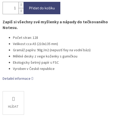
Přidat do košíku
Zapiš si všechny své myšlenky a nápady do tečkovaného
Notesu.
Počet stran: 128
Velikost cca A5 (210x135 mm)
Gramáž papíru: 90g/m2 (nepustí fixy na vodní bázi)
Měkké desky z vege koženky s gumičkou
Ekologicky šetrný papír s FSC
Vyroben v České republice
Detailní informace
HLÍDAT