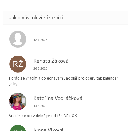
Hodnocení obchodu je 5 z 5 hvězdiček.
12.6.2026
Renata Žáková
RŽ
Hodnocení obchodu je 5 z 5 hvězdiček.
26.5.2026
Pořád se vracím a objednávám ,jak diář pro dceru tak kalendář
,díky
Kateřina Vodrážková
KV
Hodnocení obchodu je 5 z 5 hvězdiček.
13.5.2026
Vracím se pravidelně pro diáře. Vše OK.
Ivona Vlková