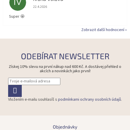
IV
Hodnocení obchodu je 5 z 5 hvězdiček.
22.4.2026
Super 🤩
Zobrazit další hodnocení
ODEBÍRAT NEWSLETTER
Získej 10% slevu na první nákup nad 600 Kč. A dostávej přehled o
akcích a novinkách jako první!
Vložením e-mailu souhlasíš s
podmínkami ochrany osobních údajů
.
Z
á
Objednávky