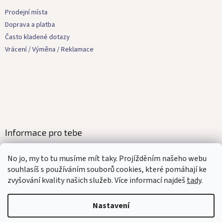
p
a
Prodejní místa
t
Doprava a platba
í
Často kladené dotazy
Vrácení / Výměna / Reklamace
Informace pro tebe
Kontakty
No jo, my to tu musíme mít taky. Projížděním našeho webu
Obchodní podmínky
souhlasíš s používáním souborů cookies, které pomáhají ke
Ochrana osobních údajů
zvyšování kvality našich služeb. Více informací najdeš
tady
.
Affilate program
Mediakit
Nastavení