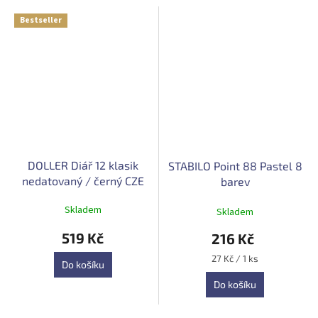
Bestseller
DOLLER Diář 12 klasik
STABILO Point 88 Pastel 8
nedatovaný / černý CZE
barev
Průměrné
Skladem
Skladem
hodnocení
produktu
519 Kč
216 Kč
je
4,8
Měrná
27 Kč / 1 ks
Do košíku
z
cena:
5
Do košíku
hvězdiček.