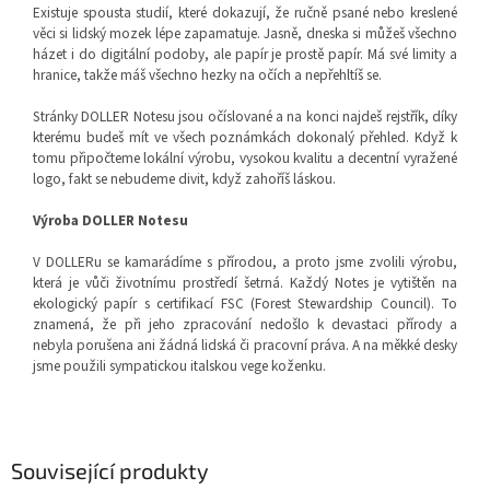
Existuje spousta studií, které dokazují, že ručně psané nebo kreslené
věci si lidský mozek lépe zapamatuje. Jasně, dneska si můžeš všechno
házet i do digitální podoby, ale papír je prostě papír. Má své limity a
hranice, takže máš všechno hezky na očích a nepřehltíš se.
Stránky DOLLER Notesu jsou očíslované a na konci najdeš rejstřík, díky
kterému budeš mít ve všech poznámkách dokonalý přehled. Když k
tomu připočteme lokální výrobu, vysokou kvalitu a decentní vyražené
logo, fakt se nebudeme divit, když zahoříš láskou.
Výroba DOLLER Notesu
V DOLLERu se kamarádíme s přírodou, a proto jsme zvolili výrobu,
která je vůči životnímu prostředí šetrná. Každý Notes je vytištěn na
ekologický papír s certifikací FSC (Forest Stewardship Council). To
znamená, že při jeho zpracování nedošlo k devastaci přírody a
nebyla porušena ani žádná lidská či pracovní práva. A na měkké desky
jsme použili sympatickou italskou vege koženku.
Související produkty