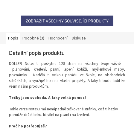
ZOBRAZIT VŠECHNY SOUVISEJÍCÍ PRODUKTY
Popis
Podobné (3)
Hodnocení
Diskuze
Detailní popis produktu
DOLLER Notes ti poskytne 128 stran na všechny tvoje vášně
–
plánování, kreslení, psaní, lepení koláží, myšlenkové mapy,
poznámky… Nadělá ti velkou parádu ve škole, na obchodních
schůzkách, a využiješ ho i na vlastní projekty. A taky ti bude ladit ke
všem našim produktům.
Tečky jsou svoboda. A taky velká pomoc!
Tahle verze Notesu má nenápadně tečkované stránky, což ti hezky
pomůže držet linku. Ideální na psaní i na kreslení.
Proč ho potřebuješ?