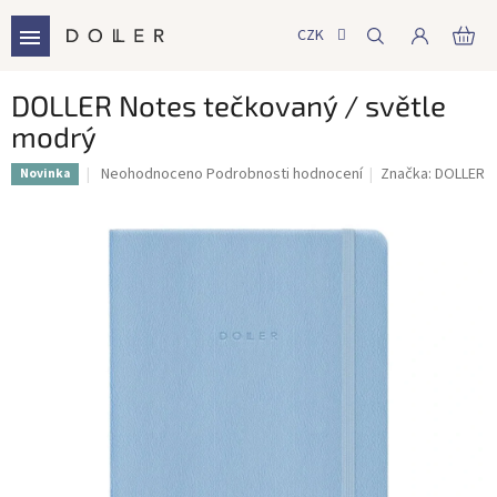
Přejít
na
CZK
NÁ
obsah
KO
DOLLER Notes tečkovaný / světle
modrý
Průměrné
Neohodnoceno
Podrobnosti hodnocení
Značka:
DOLLER
Novinka
hodnocení
produktu
je
0,0
z
5
hvězdiček.