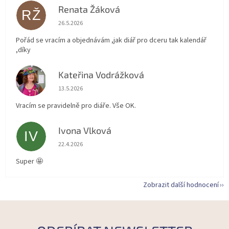
Renata Žáková
RŽ
Hodnocení obchodu je 5 z 5 hvězdiček.
26.5.2026
Pořád se vracím a objednávám ,jak diář pro dceru tak kalendář
,díky
Kateřina Vodrážková
KV
Hodnocení obchodu je 5 z 5 hvězdiček.
13.5.2026
Vracím se pravidelně pro diáře. Vše OK.
Ivona Vlková
IV
Hodnocení obchodu je 5 z 5 hvězdiček.
22.4.2026
Super 🤩
Zobrazit další hodnocení