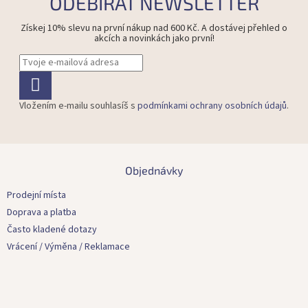
ODEBÍRAT NEWSLETTER
Získej 10% slevu na první nákup nad 600 Kč. A dostávej přehled o
akcích a novinkách jako první!
Vložením e-mailu souhlasíš s
podmínkami ochrany osobních údajů
.
Z
á
Objednávky
p
a
Prodejní místa
t
Doprava a platba
í
Často kladené dotazy
Vrácení / Výměna / Reklamace