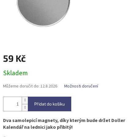
59 Kč
Měrná
Skladem
cena:
Můžeme doručit do:
12.8.2026
Možnosti doručení
Přidat do košíku
Dva samolepicí magnety, díky kterým bude držet Doller
Kalendář na lednici jako přibitý!