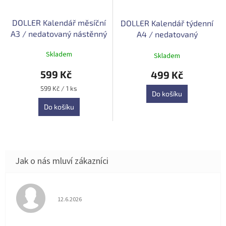
DOLLER Kalendář měsíční
DOLLER Kalendář týdenní
A3 / nedatovaný nástěnný
A4 / nedatovaný
Průměrné
Skladem
Skladem
hodnocení
produktu
599 Kč
499 Kč
je
5,0
Měrná
599 Kč / 1 ks
Do košíku
z
cena:
5
Do košíku
hvězdiček.
Hodnocení obchodu je 5 z 5 hvězdiček.
12.6.2026