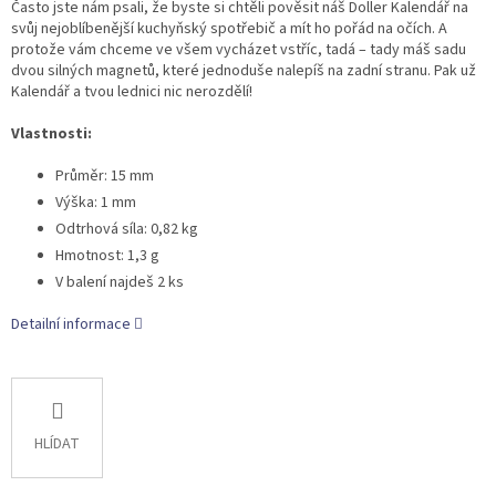
Často jste nám psali, že byste si chtěli pověsit náš Doller Kalendář na
svůj nejoblíbenější kuchyňský spotřebič a mít ho pořád na očích. A
protože vám chceme ve všem vycházet vstříc, tadá – tady máš sadu
dvou silných magnetů, které jednoduše nalepíš na zadní stranu. Pak už
Kalendář a tvou lednici nic nerozdělí!
Vlastnosti:
Průměr: 15 mm
Výška: 1 mm
Odtrhová síla: 0,82 kg
Hmotnost: 1,3 g
V balení najdeš 2 ks
Detailní informace
HLÍDAT