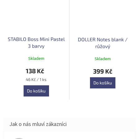
STABILO Boss Mini Pastel
DOLLER Notes blank /
3 barvy
růžový
Průměrné
Průměrné
Skladem
Skladem
hodnocení
hodnocení
produktu
produktu
138 Kč
399 Kč
je
je
5,0
5,0
Měrná
46 Kč / 1 ks
Do košíku
z
cena:
z
5
5
Do košíku
hvězdiček.
hvězdiček.