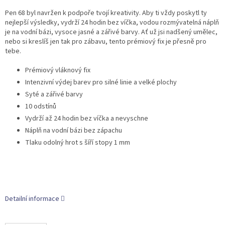
Pen 68 byl navržen k podpoře tvojí kreativity. Aby ti vždy poskytl ty
nejlepší výsledky, vydrží 24 hodin bez víčka, vodou rozmývatelná náplň
je na vodní bázi, vysoce jasné a zářivé barvy. Ať už jsi nadšený umělec,
nebo si kreslíš jen tak pro zábavu, tento prémiový fix je přesně pro
tebe.
Prémiový vláknový fix
Intenzivní výdej barev pro silné linie a velké plochy
Syté a zářivé barvy
10 odstínů
Vydrží až 24 hodin bez víčka a nevyschne
Náplň na vodní bázi bez zápachu
Tlaku odolný hrot s šíří stopy 1 mm
Detailní informace