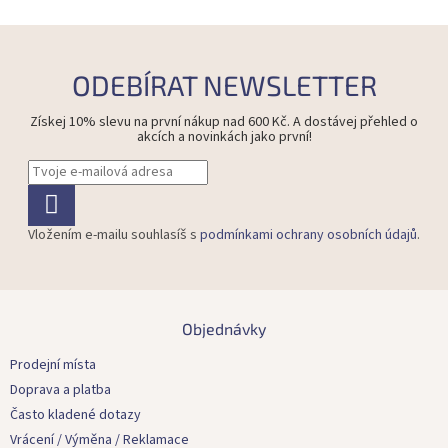
ODEBÍRAT NEWSLETTER
Získej 10% slevu na první nákup nad 600 Kč. A dostávej přehled o
akcích a novinkách jako první!
Vložením e-mailu souhlasíš s
podmínkami ochrany osobních údajů
.
Z
á
Objednávky
p
a
Prodejní místa
t
Doprava a platba
í
Často kladené dotazy
Vrácení / Výměna / Reklamace