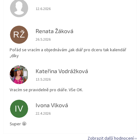
Hodnocení obchodu je 5 z 5 hvězdiček.
12.6.2026
Renata Žáková
RŽ
Hodnocení obchodu je 5 z 5 hvězdiček.
26.5.2026
Pořád se vracím a objednávám ,jak diář pro dceru tak kalendář
,díky
Kateřina Vodrážková
KV
Hodnocení obchodu je 5 z 5 hvězdiček.
13.5.2026
Vracím se pravidelně pro diáře. Vše OK.
Ivona Vlková
IV
Hodnocení obchodu je 5 z 5 hvězdiček.
22.4.2026
Super 🤩
Zobrazit další hodnocení