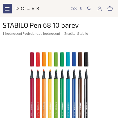
Přejít
na
CZK
NÁ
obsah
KO
STABILO Pen 68 10 barev
Průměrné
1 hodnocení
Podrobnosti hodnocení
Značka:
Stabilo
hodnocení
produktu
je
5,0
z
5
hvězdiček.