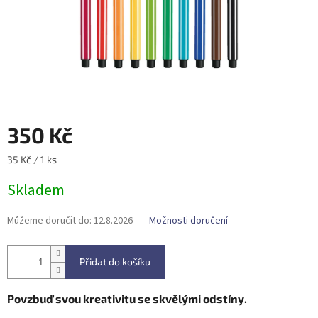
350 Kč
Měrná
35 Kč / 1 ks
cena:
Skladem
Můžeme doručit do:
12.8.2026
Možnosti doručení
Přidat do košíku
Povzbuď svou kreativitu se skvělými odstíny.