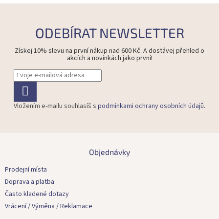
ODEBÍRAT NEWSLETTER
Získej 10% slevu na první nákup nad 600 Kč. A dostávej přehled o
akcích a novinkách jako první!
Vložením e-mailu souhlasíš s
podmínkami ochrany osobních údajů
.
Z
á
Objednávky
p
a
Prodejní místa
t
Doprava a platba
í
Často kladené dotazy
Vrácení / Výměna / Reklamace