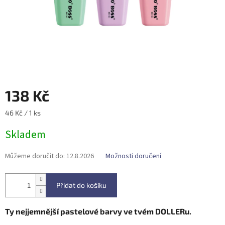
138 Kč
Měrná
46 Kč / 1 ks
cena:
Skladem
Můžeme doručit do:
12.8.2026
Možnosti doručení
Přidat do košíku
Ty nejjemnější pastelové barvy ve tvém DOLLERu.