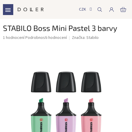
Přejít
na
CZK
NÁ
obsah
KO
STABILO Boss Mini Pastel 3 barvy
Průměrné
1 hodnocení
Podrobnosti hodnocení
Značka:
Stabilo
hodnocení
produktu
je
5,0
z
5
hvězdiček.