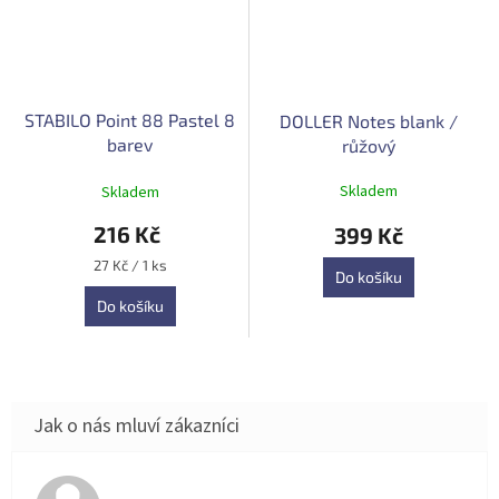
STABILO Point 88 Pastel 8
DOLLER Notes blank /
barev
růžový
Průměrné
Skladem
Skladem
hodnocení
produktu
216 Kč
399 Kč
je
5,0
Měrná
27 Kč / 1 ks
Do košíku
cena:
z
5
Do košíku
hvězdiček.