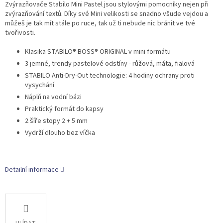
Zvýrazňovače Stabilo Mini Pastel jsou stylovými pomocníky nejen při
zvýrazňování textů. Díky své Mini velikosti se snadno všude vejdou a
můžeš je tak mít stále po ruce, tak už ti nebude nic bránit ve tvé
tvořivosti.
Klasika STABILO® BOSS® ORIGINAL v mini formátu
3 jemné, trendy pastelové odstíny - růžová, máta, fialová
STABILO Anti-Dry-Out technologie: 4 hodiny ochrany proti
vysychání
Náplň na vodní bázi
Praktický formát do kapsy
2 šíře stopy 2 + 5 mm
Vydrží dlouho bez víčka
Detailní informace