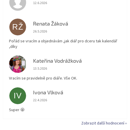
Hodnocení obchodu je 5 z 5 hvězdiček.
12.6.2026
Renata Žáková
RŽ
Hodnocení obchodu je 5 z 5 hvězdiček.
26.5.2026
Pořád se vracím a objednávám ,jak diář pro dceru tak kalendář
,díky
Kateřina Vodrážková
KV
Hodnocení obchodu je 5 z 5 hvězdiček.
13.5.2026
Vracím se pravidelně pro diáře. Vše OK.
Ivona Vlková
IV
Hodnocení obchodu je 5 z 5 hvězdiček.
22.4.2026
Super 🤩
Zobrazit další hodnocení