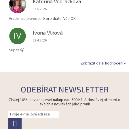
Kateřina Vodrážková
KV
Hodnocení obchodu je 5 z 5 hvězdiček.
13.5.2026
Vracím se pravidelně pro diáře. Vše OK.
Ivona Vlková
IV
Hodnocení obchodu je 5 z 5 hvězdiček.
22.4.2026
Super 🤩
Zobrazit další hodnocení
ODEBÍRAT NEWSLETTER
Získej 10% slevu na první nákup nad 600 Kč. A dostávej přehled o
akcích a novinkách jako první!