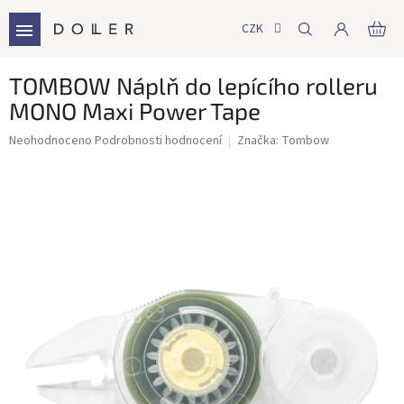
Přejít
na
CZK
NÁ
obsah
KO
TOMBOW Náplň do lepícího rolleru
MONO Maxi Power Tape
Průměrné
Neohodnoceno
Podrobnosti hodnocení
Značka:
Tombow
hodnocení
produktu
je
0,0
z
5
hvězdiček.