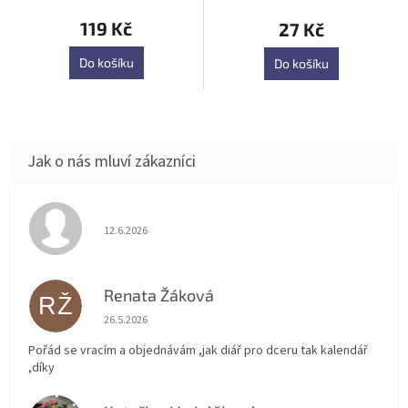
119 Kč
27 Kč
Do košíku
Do košíku
Hodnocení obchodu je 5 z 5 hvězdiček.
12.6.2026
Renata Žáková
RŽ
Hodnocení obchodu je 5 z 5 hvězdiček.
26.5.2026
Pořád se vracím a objednávám ,jak diář pro dceru tak kalendář
,díky