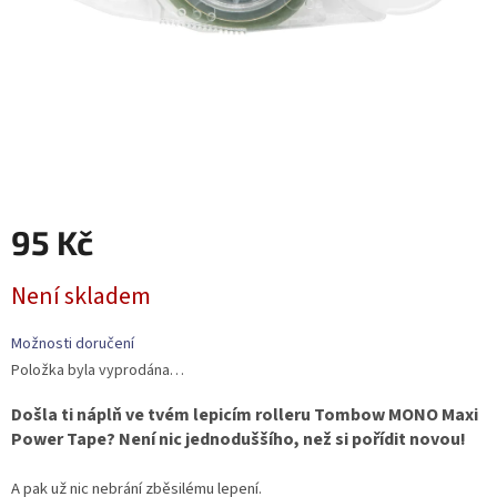
95 Kč
Měrná
Není skladem
cena:
Možnosti doručení
Položka byla vyprodána…
Došla ti náplň ve tvém lepicím rolleru Tombow MONO Maxi
Power Tape? Není nic jednoduššího, než si pořídit novou!
A pak už nic nebrání zběsilému lepení.