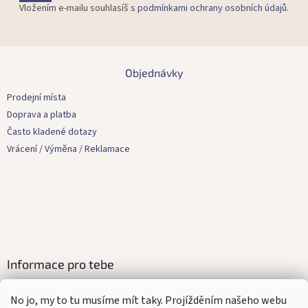
Vložením e-mailu souhlasíš s
podmínkami ochrany osobních údajů
.
Z
á
Objednávky
p
a
Prodejní místa
t
Doprava a platba
í
Často kladené dotazy
Vrácení / Výměna / Reklamace
Informace pro tebe
Kontakty
No jo, my to tu musíme mít taky. Projížděním našeho webu
Obchodní podmínky