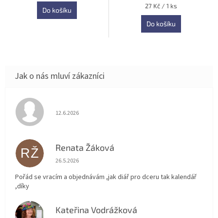
Měrná
27 Kč / 1 ks
Do košíku
cena:
Do košíku
Hodnocení obchodu je 5 z 5 hvězdiček.
12.6.2026
Renata Žáková
RŽ
Hodnocení obchodu je 5 z 5 hvězdiček.
26.5.2026
Pořád se vracím a objednávám ,jak diář pro dceru tak kalendář
,díky
Kateřina Vodrážková
KV