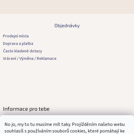
Z
á
Objednávky
p
a
Prodejní místa
t
Doprava a platba
í
Často kladené dotazy
Vrácení / Výměna / Reklamace
Informace pro tebe
Kontakty
No jo, my to tu musíme mít taky. Projížděním našeho webu
Obchodní podmínky
souhlasíš s používáním souborů cookies, které pomáhají ke