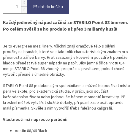
Přidat do košíku
Každý jedinečný nápad začíná se STABILO Point 88 linerem.
Po celém světě se ho prodalo už přes 3 miliardy kusů!
Je to evergreen mezi linery. Všichni znají oranžové tělo s bílými
proužky na hranách, které se stalo tolik charakteristickým znakem pro
přesnost a zářivé barvy. Hrot zasazený v kovovém pouzdře ti pomůže
hladce přenést tvé super nápady na papír. Díky jemné šířce hrotu 0,4
mm je STABILO Point 88 vhodný i pro práci s pravítkem, pokud chceš
vytvořit přesné a úhledné obrázky.
STABILO Point 88 je dokonalým společníkem a můžeš ho používat místo
pera ve škole, pro akademická studia, v práci, jako součást
každodenního života nebo jednoduše během momentů kreativity. Při
kreslení můžeš vytvářet složité detaily, při psaní zase psát opravdu
malá písmenka. Skvěle s ním vytvoříš třeba falešnou kaligrafii.
Vlastnosti má naprosto parádní:
odstín 88/46 Black