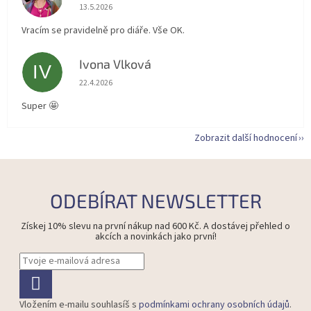
Hodnocení obchodu je 5 z 5 hvězdiček.
13.5.2026
Vracím se pravidelně pro diáře. Vše OK.
Ivona Vlková
IV
Hodnocení obchodu je 5 z 5 hvězdiček.
22.4.2026
Super 🤩
Zobrazit další hodnocení
ODEBÍRAT NEWSLETTER
Získej 10% slevu na první nákup nad 600 Kč. A dostávej přehled o
akcích a novinkách jako první!
Vložením e-mailu souhlasíš s
podmínkami ochrany osobních údajů
.