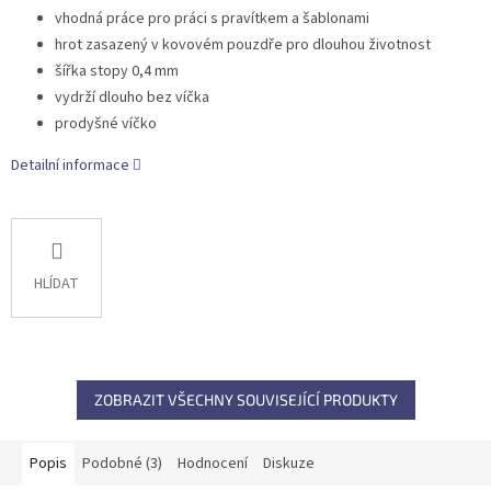
vhodná práce pro práci s pravítkem a šablonami
hrot zasazený v kovovém pouzdře pro dlouhou životnost
šířka stopy 0,4 mm
vydrží dlouho bez víčka
prodyšné víčko
Detailní informace
HLÍDAT
ZOBRAZIT VŠECHNY SOUVISEJÍCÍ PRODUKTY
Popis
Podobné (3)
Hodnocení
Diskuze