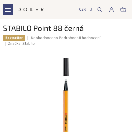
Přejít
na
CZK
NÁ
obsah
KO
STABILO Point 88 černá
Průměrné
Neohodnoceno
Podrobnosti hodnocení
Bestseller
hodnocení
Značka:
Stabilo
produktu
je
0,0
z
5
hvězdiček.