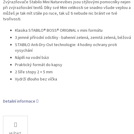
Zvýrazňovače Stabilo Mini Naturevibes jsou stýlovými pomocníky nejen
při zvýrazňování textů. Díky své Mini velikosti se snadno všude vejdou a
můžeš je tak mít stále po ruce, tak už ti nebude nic bránit ve tvé
tvořivosti.
Klasika STABILO® BOSS® ORIGINAL v mini formátu
3 jemné přírodní odstíny - bahenní zelená, zemitá zelená, béžová
STABILO Anti-Dry-Out technologie: 4 hodiny ochrany proti
vysychání
Náplň na vodní bázi
Praktický formát do kapsy
2 šíře stopy 2 + 5 mm
Vydrží dlouho bez víčka
Detailní informace
HLÍDAT