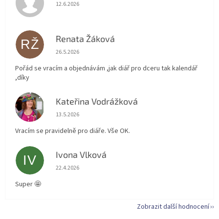
Hodnocení obchodu je 5 z 5 hvězdiček.
12.6.2026
Renata Žáková
RŽ
Hodnocení obchodu je 5 z 5 hvězdiček.
26.5.2026
Pořád se vracím a objednávám ,jak diář pro dceru tak kalendář
,díky
Kateřina Vodrážková
KV
Hodnocení obchodu je 5 z 5 hvězdiček.
13.5.2026
Vracím se pravidelně pro diáře. Vše OK.
Ivona Vlková
IV
Hodnocení obchodu je 5 z 5 hvězdiček.
22.4.2026
Super 🤩
Zobrazit další hodnocení