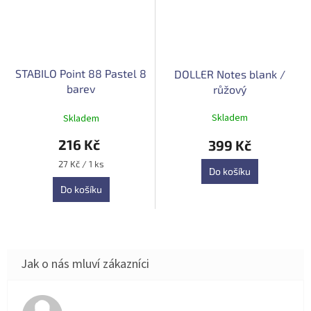
STABILO Point 88 Pastel 8
DOLLER Notes blank /
barev
růžový
Průměrné
Skladem
Skladem
hodnocení
produktu
216 Kč
399 Kč
je
5,0
Měrná
27 Kč / 1 ks
Do košíku
cena:
z
5
Do košíku
hvězdiček.