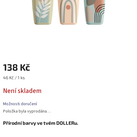
138 Kč
Měrná
46 Kč / 1 ks
cena:
Není skladem
Možnosti doručení
Položka byla vyprodána…
Přírodní barvy ve tvém DOLLERu.