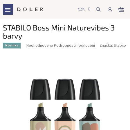
Přejít
na
CZK
NÁ
obsah
KO
STABILO Boss Mini Naturevibes 3
barvy
Průměrné
Neohodnoceno
Podrobnosti hodnocení
Značka:
Stabilo
Novinka
hodnocení
produktu
je
0,0
z
5
hvězdiček.