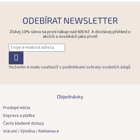
ODEBÍRAT NEWSLETTER
Získej 10% slevu na první nákup nad 600 Kč. A dostávej přehled o
akcích a novinkách jako první!
Vložením e-mailu souhlasíš s
podmínkami ochrany osobních údajů
.
Z
á
Objednávky
p
a
Prodejní místa
t
Doprava a platba
í
Často kladené dotazy
Vrácení / Výměna / Reklamace