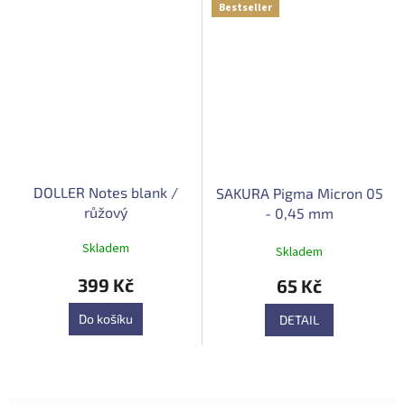
Bestseller
DOLLER Notes blank /
SAKURA Pigma Micron 05
růžový
- 0,45 mm
Průměrné
Skladem
Skladem
hodnocení
produktu
399 Kč
65 Kč
je
5,0
Do košíku
DETAIL
z
5
hvězdiček.