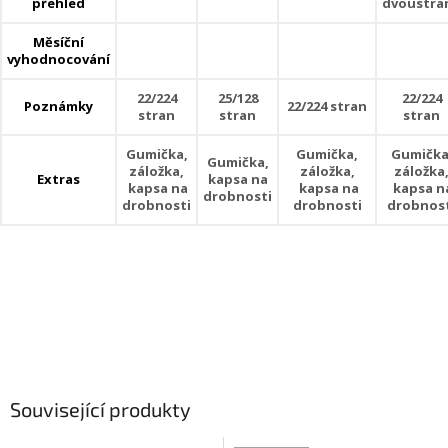
přehled
dvoustra
Měsíční
vyhodnocování
22/224
25/128
22/224
Poznámky
22/224 stran
stran
stran
stran
Gumička,
Gumička,
Gumička
Gumička,
záložka,
záložka,
záložka
Extras
kapsa na
kapsa na
kapsa na
kapsa n
drobnosti
drobnosti
drobnosti
drobnos
Související produkty