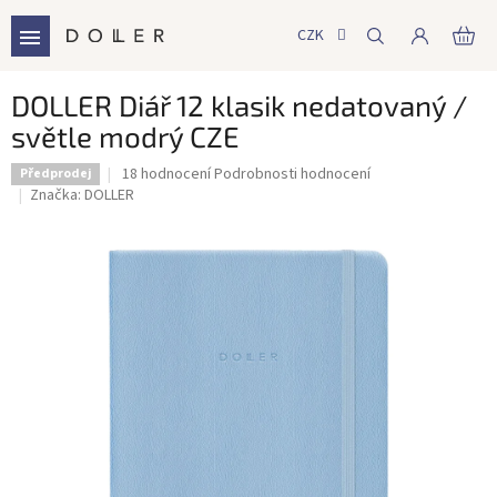
Přejít
na
CZK
NÁ
obsah
KO
DOLLER Diář 12 klasik nedatovaný /
světle modrý CZE
Průměrné
18 hodnocení
Podrobnosti hodnocení
Předprodej
hodnocení
Značka:
DOLLER
produktu
je
5,0
z
5
hvězdiček.