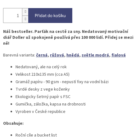
Přidat do košíku
Náš bestseller. Parťák na cestě za sny. Nedatovaný motivační
diář Doller už spokojeně používá přes 100 000 lidí. Přidej se mezi
ně!
Barevná varianta:
černá
,
růžová
,
hnědá
,
světle modrá
,
fialová
Nedatovaný, ale na celý rok
Velikost 210x135 mm (cca A5)
Gramáž papíru - 90 gsm - nepustí fixy na vodní bázi
Tvrdé desky z vege koženky
Ekologicky šetrný papír s FSC
Gumička, záložka, kapsa na drobnosti
Vyroben v České republice
Obsahuje:
Roční cíle a bucket list