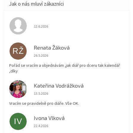
Hodnocení obchodu je 5 z 5 hvězdiček.
12.6.2026
Renata Žáková
RŽ
Hodnocení obchodu je 5 z 5 hvězdiček.
26.5.2026
Pořád se vracím a objednávám ,jak diář pro dceru tak kalendář
,díky
Kateřina Vodrážková
KV
Hodnocení obchodu je 5 z 5 hvězdiček.
13.5.2026
Vracím se pravidelně pro diáře. Vše OK.
Ivona Vlková
IV
Hodnocení obchodu je 5 z 5 hvězdiček.
22.4.2026