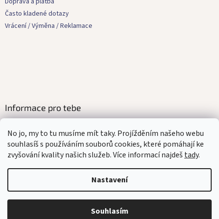
t
Doprava a platba
í
Často kladené dotazy
Vrácení / Výměna / Reklamace
Informace pro tebe
Kontakty
No jo, my to tu musíme mít taky. Projížděním našeho webu
Obchodní podmínky
souhlasíš s používáním souborů cookies, které pomáhají ke
Ochrana osobních údajů
zvyšování kvality našich služeb. Více informací najdeš
tady
.
Affilate program
Mediakit
Nastavení
Souhlasím
Vytvořil Shoptet