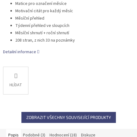
Matice pro označení měsíce
Motivační citát pro každý měsíc
Měsíční přehled
Týdenní přehled ve sloupcích
Měsíční shrnutí + roční shrnutí
208 stran, z nich 33 na poznámky
Detailní informace
HLÍDAT
ZOBRAZIT VŠECHNY SOUVISEJÍCÍ PRODUKTY
Popis
Podobné (3)
Hodnocení (18)
Diskuze