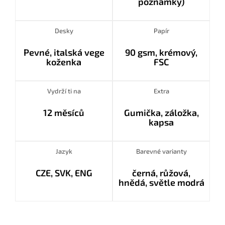
poznámky)
Desky
Papír
Pevné, italská vege
90 gsm, krémový,
koženka
FSC
Vydrží ti na
Extra
12 měsíců
Gumička, záložka,
kapsa
Jazyk
Barevné varianty
CZE, SVK, ENG
černá, růžová,
hnědá, světle modrá