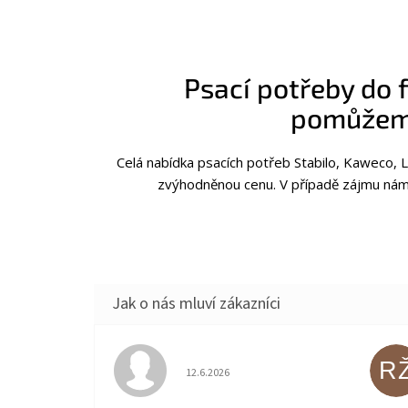
Psací potřeby do 
pomůžem
Celá nabídka psacích potřeb Stabilo, Kaweco,
zvýhodněnou cenu. V případě zájmu nám 
R
Hodnocení obchodu je 5 z 5 hvězdiček.
12.6.2026