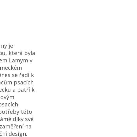
my je
u, která byla
efem Lamym v
německém
nes se řadí k
bcům psacích
cku a patří k
tovým
psacích
potřeby této
námé díky své
 zaměření na
ční design.