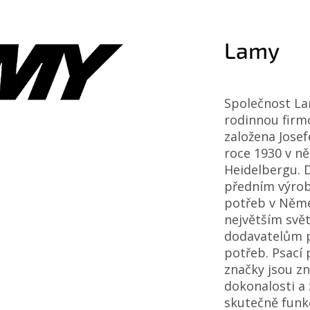
Lamy
Společnost La
rodinnou firmo
založena Jos
roce 1930 v 
Heidelbergu. D
předním výro
potřeb v Něme
největším svě
dodavatelům 
potřeb. Psací 
značky jsou z
dokonalosti a
skutečně funk