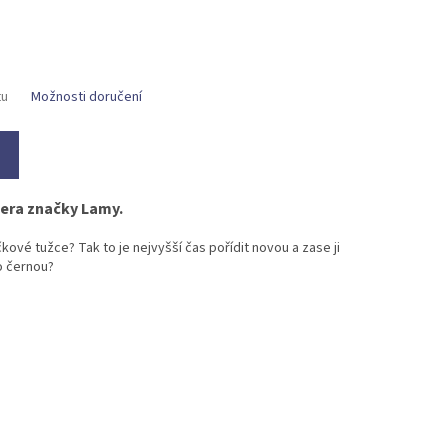
tu
Možnosti doručení
pera značky Lamy.
čkové tužce? Tak to je nejvyšší čas pořídit novou a zase ji
o černou?