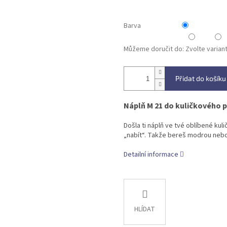
Barva
Můžeme doručit do:
Zvolte varian
Přidat do košíku
Náplň M 21 do kuličkového 
Došla ti náplň ve tvé oblíbené kuli
„nabít“. Takže bereš modrou neb
Detailní informace
HLÍDAT