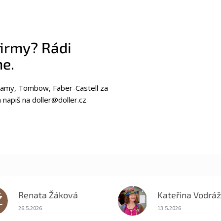
firmy? Rádi
e.
 Lamy, Tombow, Faber-Castell za
napiš na doller@doller.cz
Renata Žáková
Ž
KV
Hodnocení obchodu je 5 z 5 hvězdiček.
Hodnocení obchodu je
26.5.2026
13.5.2026