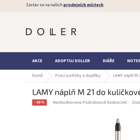
Přejít
Zastav se na našich
prodejních místech
na
obsah
AKCE
ADOPTUJ DOLLER
DIÁŘE
NOTE
Domů
Psací potřeby a doplňky
LAMY náplň M 
LAMY náplň M 21 do kuličkov
Průměrné
Neohodnoceno
Podrobnosti hodnocení
Zna
−20 %
hodnocení
produktu
je
0,0
z
5