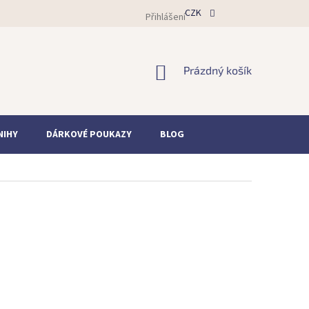
CZK
Přihlášení
NÁKUPNÍ
Prázdný košík
KOŠÍK
NIHY
DÁRKOVÉ POUKAZY
BLOG