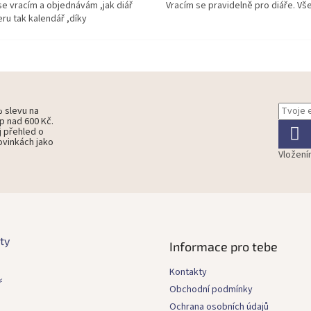
se vracím a objednávám ,jak diář
Vracím se pravidelně pro diáře. Vš
ru tak kalendář ,díky
% slevu na
p nad 600 Kč.
j přehled o
ovinkách jako
Vložení
ty
Informace pro tebe
Kontakty
ř
Obchodní podmínky
Ochrana osobních údajů