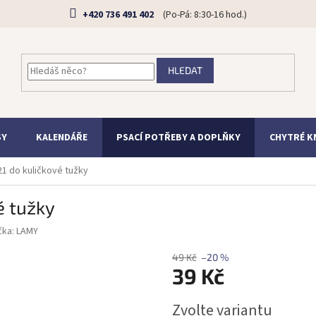
+420 736 491 402
HLEDAT
SY
KALENDÁŘE
PSACÍ POTŘEBY A DOPLŇKY
CHYTRÉ K
21 do kuličkové tužky
é tužky
čka:
LAMY
49 Kč
–20 %
39 Kč
Měrná
Zvolte variantu
cena: