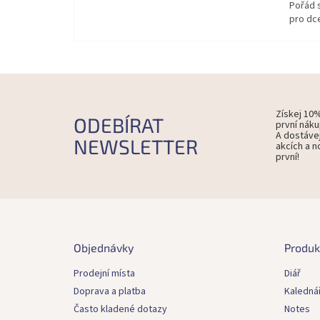
Pořád 
pro dce
Získej 10
ODEBÍRAT
první náku
A dostáve
NEWSLETTER
akcích a n
první!
Z
á
p
Objednávky
Produk
a
t
Prodejní místa
Diář
í
Doprava a platba
Kaledná
Často kladené dotazy
Notes