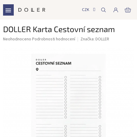
Přejít
na
CZK
NÁ
obsah
KO
DOLLER Karta Cestovní seznam
Průměrné
Neohodnoceno
Podrobnosti hodnocení
Značka:
DOLLER
hodnocení
produktu
je
0,0
z
5
hvězdiček.