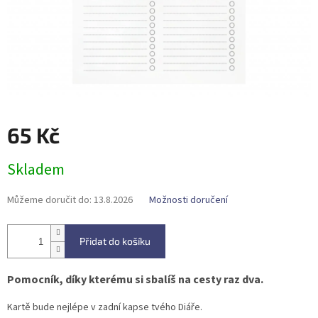
65 Kč
Měrná
Skladem
cena:
Můžeme doručit do:
13.8.2026
Možnosti doručení
Přidat do košíku
Pomocník, díky kterému si sbalíš na cesty raz dva.
Kartě bude nejlépe v zadní kapse tvého Diáře.