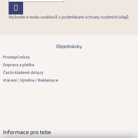
Vložením e-mailu souhlasíš s
podmínkami ochrany osobních údajů
.
Z
á
Objednávky
p
a
Prodejní místa
t
Doprava a platba
í
Často kladené dotazy
Vrácení / Výměna / Reklamace
Informace pro tebe