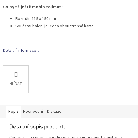
Co by tě ještě mohlo zajímat:
Rozměr: 119 x 190 mm
Součástí balení je jedna oboustranná karta.
Detailní informace
HLÍDAT
Popis
Hodnocení
Diskuze
Detailní popis produktu
Cestování je super, ale jedna věc moc super není: balení! Znáš