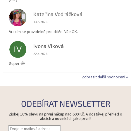
,díky
Kateřina Vodrážková
KV
Hodnocení obchodu je 5 z 5 hvězdiček.
13.5.2026
Vracím se pravidelně pro diáře. Vše OK.
Ivona Vlková
IV
Hodnocení obchodu je 5 z 5 hvězdiček.
22.4.2026
Super 🤩
Zobrazit další hodnocení
ODEBÍRAT NEWSLETTER
Získej 10% slevu na první nákup nad 600 Kč. A dostávej přehled o
akcích a novinkách jako první!