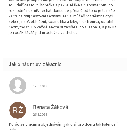
to, udeří cestovní horečka a pak je těžké si vzpomenout, co
rozhodně nesmíš nechat doma… A přesně od toho je tu naše
karta na tvůj cestovní seznam! Ten si můžeš rozdělit na čtyři
sekce, např. oblečení, kosmetika a léky, elektronika, ostatní
nezbytnosti. Do každé sekce si zapíšeš, co si zabalit, a pak už
jen odškrtáváš jednu položku za druhou.
Hodnocení obchodu je 5 z 5 hvězdiček.
12.6.2026
Renata Žáková
RŽ
Hodnocení obchodu je 5 z 5 hvězdiček.
26.5.2026
Pořád se vracím a objednávám ,jak diář pro dceru tak kalendář