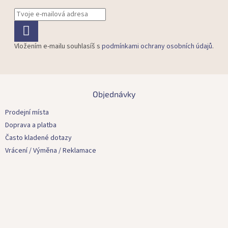
Vložením e-mailu souhlasíš s
podmínkami ochrany osobních údajů
.
Z
á
Objednávky
p
a
Prodejní místa
t
Doprava a platba
í
Často kladené dotazy
Vrácení / Výměna / Reklamace