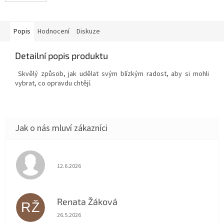
Popis
Hodnocení
Diskuze
Detailní popis produktu
Skvělý způsob, jak udělat svým blízkým radost, aby si mohli
vybrat, co opravdu chtějí.
Hodnocení obchodu je 5 z 5 hvězdiček.
12.6.2026
Renata Žáková
RŽ
Hodnocení obchodu je 5 z 5 hvězdiček.
26.5.2026