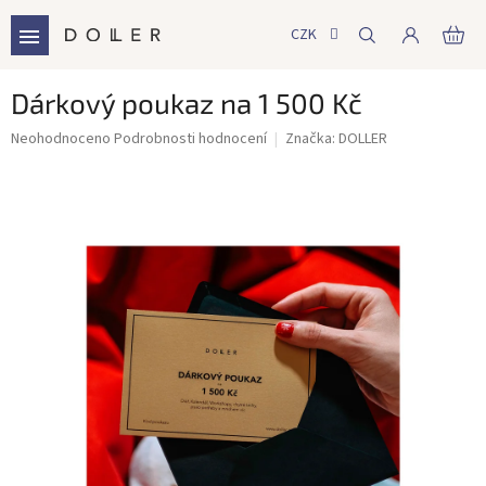
Přejít
na
CZK
NÁ
obsah
KO
Dárkový poukaz na 1 500 Kč
Průměrné
Neohodnoceno
Podrobnosti hodnocení
Značka:
DOLLER
hodnocení
produktu
je
0,0
z
5
hvězdiček.