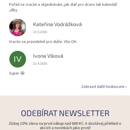
Pořád se vracím a objednávám ,jak diář pro dceru tak kalendář
,díky
Kateřina Vodrážková
KV
Hodnocení obchodu je 5 z 5 hvězdiček.
13.5.2026
Vracím se pravidelně pro diáře. Vše OK.
Ivona Vlková
IV
Hodnocení obchodu je 5 z 5 hvězdiček.
22.4.2026
Super 🤩
Zobrazit další hodnocení
ODEBÍRAT NEWSLETTER
Získej 10% slevu na první nákup nad 600 Kč. A dostávej přehled o
akcích a novinkách jako první!