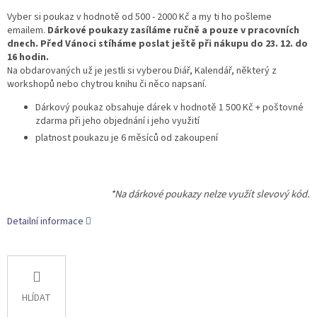
Vyber si poukaz v hodnotě od 500 - 2000 Kč a my ti ho pošleme
emailem.
Dárkové poukazy zasíláme ručně a pouze v pracovních
dnech. Před Vánoci stíháme poslat ještě při nákupu do 23. 12. do
16 hodin.
Na obdarovaných už je jestli si vyberou Diář, Kalendář, některý z
workshopů nebo chytrou knihu či něco napsaní.
Dárkový poukaz obsahuje dárek v hodnotě 1 500 Kč + poštovné
zdarma při jeho objednání i jeho využití
platnost poukazu je 6 měsíců od zakoupení
*Na dárkové poukazy nelze využít slevový kód.
Detailní informace
HLÍDAT