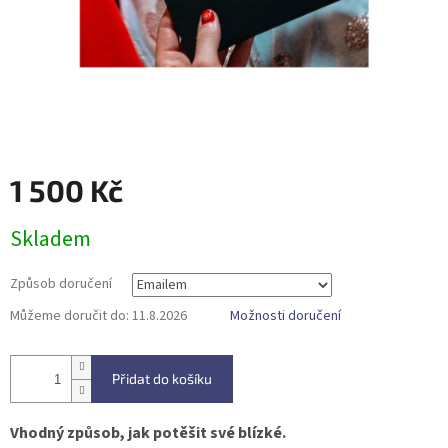
1 500 Kč
Měrná
Skladem
cena:
Způsob doručení
Můžeme doručit do:
11.8.2026
Možnosti doručení
Přidat do košíku
Vhodný způsob, jak potěšit své blízké.