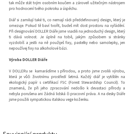
tak může stát tvým osobním koučem a zároveň užitečným nástrojem
pro hodnocení tvého pokroku a úspěchu.
Diář si zamilují také ti, co nemají rádi předdefinovaný design, který je
omezuje. Pokud tě baví tvořit, budeš mít dost prostoru na vyřádění.
Při designování DOLLER Diáře jsme vsadili na jednoduchý design, který
ti dává volnost. Je úplně na tobě, jakým způsobem si stránky
vyzdobíš a jestli na ně použiješ fixy, pastelky nebo samolepky, jen
nepoužívej fixy na alkoholové bázi.
Výroba DOLLER Diáře
V DOLLERu se kamarádíme s přírodou, a proto jsme zvolili výrobu,
která je vůči životnímu prostředí šetrná. Každý diář je vytištěn na
ekologický papír s certifikací FSC (
Forest Stewardship Council).
To
znamená, že při jeho zpracování nedošlo k devastaci přírody a
nebyla porušena ani žádná lidská či pracovní práva. A na desky Diáře
jsme použili sympatickou italskou vege koženku.
Související produkty