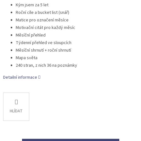
Kým jsem za 5 let
Roční cíle a bucket list (snář)
Matice pro označení měsíce
Motivační citát pro každý měsíc
Měsíční přehled
Týdenní přehled ve sloupcích
Měsíční shrnutí + roční shrnutí
Mapa světa
240 stran, z nich 36 na poznámky
Detailní informace
HLÍDAT