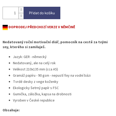
Přidat do košíku
DOPRODEJ PŘEDCHOZÍ VERZE V NĚMČINĚ
Nedatovaný roční motivační diář, pomocník na cestě za tvými
sny, kterého si zamiluješ.
Jazyk: GER - německý
Nedatovaný, ale na celý rok
Velikost 210x135 mm (cca A5)
Gramáž papíru - 90 gsm - nepustí fixy na vodní bázi
Tvrdé desky z vege koženky
Ekologicky šetrný papír s FSC
Gumička, záložka, kapsa na drobnosti
Vyroben v České republice
Obsahuje: