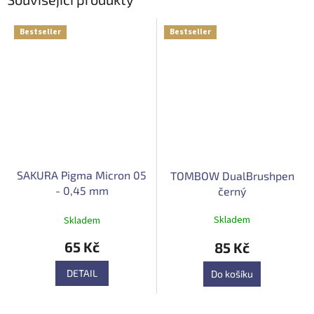
Bestseller
Bestseller
SAKURA Pigma Micron 05
TOMBOW DualBrushpen
- 0,45 mm
černý
Průměrné
Skladem
Skladem
hodnocení
produktu
65 Kč
85 Kč
je
5,0
DETAIL
Do košíku
z
5
hvězdiček.