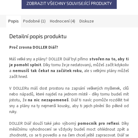
ZOBRAZIT VŠECHNY SOUVISEJÍCÍ PRODUKTY
Popis
Podobné (1)
Hodnocení (4)
Diskuze
Detailní popis produktu
Proč zrovna DOLLER Diář?
Máš velké sny a plány? DOLLER Diář byl přímo
stvořen na to, aby ti
je pomohl splnit
. Díky tomu že je nedatovaný, můžeš začít kdykoliv
a
nemusíš tak čekat na začátek roku
, ale s velkými plány můžeš
začít hned.
V DOLLERu máš dost prostoru na zapsání veškerých myšlenek, cílů
nebo nápadů, které najdeš na jednom místě - díky tomu budeš mít
jistotu, že
na nic nezapomeneš
. Diář ti navíc pomůže rozdělit tvé
sny a plány na ty nejmenší kousky, aby ti jejich plnění šlo pěkně od
ruky.
DOLLER Diář slouží také jako výborný
pomocník pro reflexi
. Díky
měsíčnímu vyhodnocení se vždycky budeš moct ohlédnout zpět a
zhodnotit, co se ti povedlo a na čem chceš ještě zapracovat. Diář se