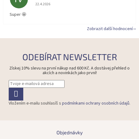
Hodnocení obchodu je 5 z 5 hvězdiček.
22.4.2026
Super 🤩
Zobrazit další hodnocení
ODEBÍRAT NEWSLETTER
Získej 10% slevu na první nákup nad 600 Kč. A dostávej přehled o
akcích a novinkách jako první!
Vložením e-mailu souhlasíš s
podmínkami ochrany osobních údajů
.
Z
á
Objednávky
p