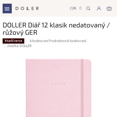
Přejít
na
CZK
NÁ
obsah
KO
DOLLER Diář 12 klasik nedatovaný /
růžový GER
Průměrné
4 hodnocení
Podrobnosti hodnocení
Starší verze
hodnocení
Značka:
DOLLER
produktu
je
4,5
z
5
hvězdiček.