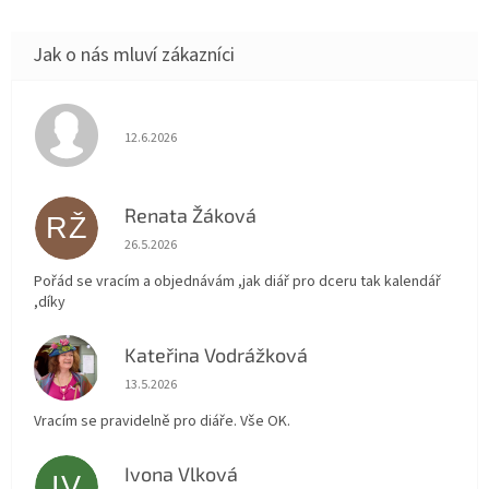
Hodnocení obchodu je 5 z 5 hvězdiček.
12.6.2026
Renata Žáková
RŽ
Hodnocení obchodu je 5 z 5 hvězdiček.
26.5.2026
Pořád se vracím a objednávám ,jak diář pro dceru tak kalendář
,díky
Kateřina Vodrážková
KV
Hodnocení obchodu je 5 z 5 hvězdiček.
13.5.2026
Vracím se pravidelně pro diáře. Vše OK.
Ivona Vlková
IV