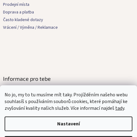
a
Prodejní místa
t
Doprava a platba
í
Často kladené dotazy
Vrácení / Výměna / Reklamace
Informace pro tebe
Kontakty
No jo, my to tu musíme mít taky. Projížděním našeho webu
Obchodní podmínky
souhlasíš s používáním souborů cookies, které pomáhají ke
Ochrana osobních údajů
zvyšování kvality našich služeb. Více informací najdeš
tady
.
Affilate program
Mediakit
Nastavení