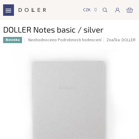
Přejít
na
CZK
NÁ
obsah
KO
DOLLER Notes basic / silver
Průměrné
Neohodnoceno
Podrobnosti hodnocení
Značka:
DOLLER
Novinka
hodnocení
produktu
je
0,0
z
5
hvězdiček.