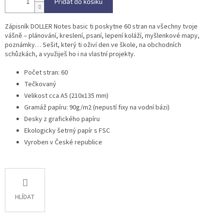
Přidat do košíku
Zápisník DOLLER Notes basic ti poskytne 60 stran na všechny tvoje
vášně – plánování, kreslení, psaní, lepení koláží, myšlenkové mapy,
poznámky… Sešit, který ti oživí den ve škole, na obchodních
schůzkách, a využiješ ho i na vlastní projekty.
Počet stran: 60
Tečkovaný
Velikost cca A5 (210x135 mm)
Gramáž papíru: 90g/m2 (nepustí fixy na vodní bázi)
Desky z grafického papíru
Ekologicky šetrný papír s FSC
Vyroben v České republice
HLÍDAT