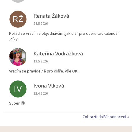
Renata Žáková
RŽ
Hodnocení obchodu je 5 z 5 hvězdiček.
26.5.2026
Pořád se vracím a objednávám ,jak diář pro dceru tak kalendář
,díky
Kateřina Vodrážková
KV
Hodnocení obchodu je 5 z 5 hvězdiček.
13.5.2026
Vracím se pravidelně pro diáře. Vše OK.
Ivona Vlková
IV
Hodnocení obchodu je 5 z 5 hvězdiček.
22.4.2026
Super 🤩
Zobrazit další hodnocení