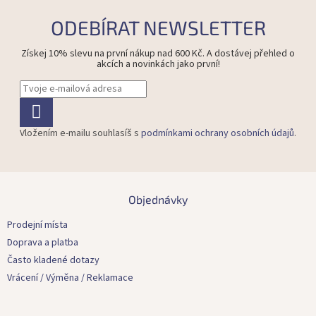
ODEBÍRAT NEWSLETTER
Získej 10% slevu na první nákup nad 600 Kč. A dostávej přehled o
akcích a novinkách jako první!
Vložením e-mailu souhlasíš s
podmínkami ochrany osobních údajů
.
Z
á
Objednávky
p
a
Prodejní místa
t
Doprava a platba
í
Často kladené dotazy
Vrácení / Výměna / Reklamace