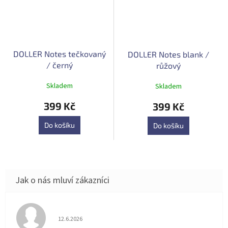
DOLLER Notes tečkovaný
DOLLER Notes blank /
/ černý
růžový
Průměrné
Průměrné
Skladem
Skladem
hodnocení
hodnocení
produktu
produktu
399 Kč
399 Kč
je
je
4,9
5,0
Do košíku
Do košíku
z
z
5
5
hvězdiček.
hvězdiček.
Hodnocení obchodu je 5 z 5 hvězdiček.
12.6.2026