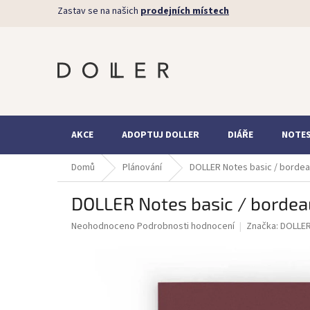
Přejít
Zastav se na našich
prodejních místech
na
obsah
AKCE
ADOPTUJ DOLLER
DIÁŘE
NOTE
Domů
Plánování
DOLLER Notes basic / borde
DOLLER Notes basic / borde
Průměrné
Neohodnoceno
Podrobnosti hodnocení
Značka:
DOLLE
hodnocení
produktu
je
0,0
z
5