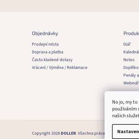
Z
á
p
Objednávky
Produk
a
t
Prodejní místa
Diář
í
Doprava a platba
Kaledná
Často kladené dotazy
Notes
Vrácení / Výměna / Reklamace
Doplňko
Penály a
Webinář
No jo, my to
používáním s
našich služe
Nastaven
Copyright 2026
DOLLER
. Všechna práva vyhrazena.