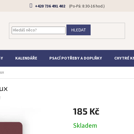
+420 736 491 402
HLEDAT
SY
KALENDÁŘE
PSACÍ POTŘEBY A DOPLŇKY
CHYTRÉ K
aux
aux
R
185 Kč
Měrná
Skladem
cena: