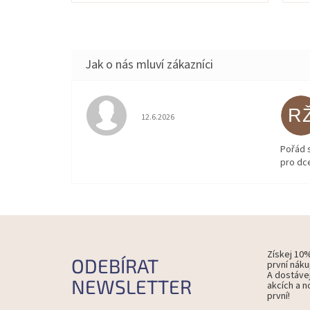
z
z
5
5
hvězdiček.
hvě
R
Hodnocení obchodu je 5 z 5 hvězdiček.
12.6.2026
Pořád 
pro dce
Získej 10
ODEBÍRAT
první náku
A dostáve
NEWSLETTER
akcích a n
první!