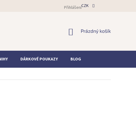
CZK
Přihlášení
NÁKUPNÍ
Prázdný košík
KOŠÍK
NIHY
DÁRKOVÉ POUKAZY
BLOG