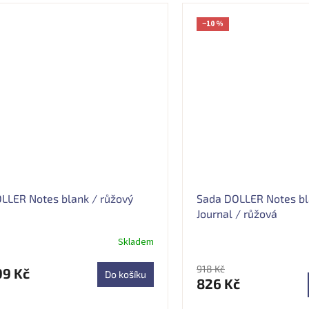
−10 %
LLER Notes blank / růžový
Sada DOLLER Notes bl
Journal / růžová
Skladem
ůměrné
Průměrné
dnocení
hodnocení
oduktu
produktu
918 Kč
99 Kč
Do košíku
826 Kč
je
5,0