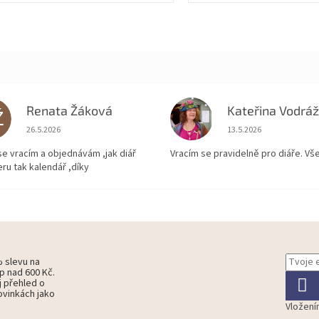
z
5
zdiček.
hvězdiček.
Renata Žáková
Ž
KV
Hodnocení obchodu je 5 z 5 hvězdiček.
Hodnocení obchodu je
26.5.2026
13.5.2026
se vracím a objednávám ,jak diář
Vracím se pravidelně pro diáře. Vš
ru tak kalendář ,díky
% slevu na
p nad 600 Kč.
j přehled o
ovinkách jako
Vložení