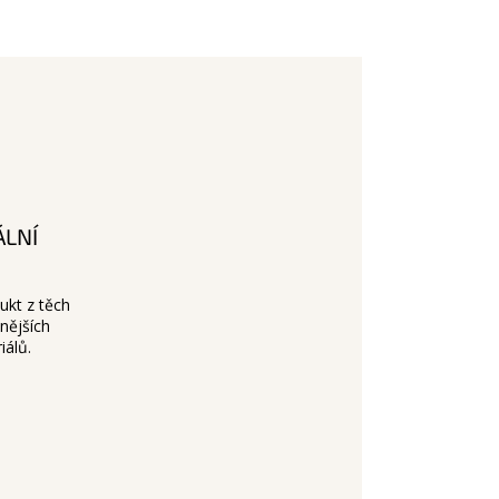
ÁLNÍ
ukt z těch
tnějších
iálů.