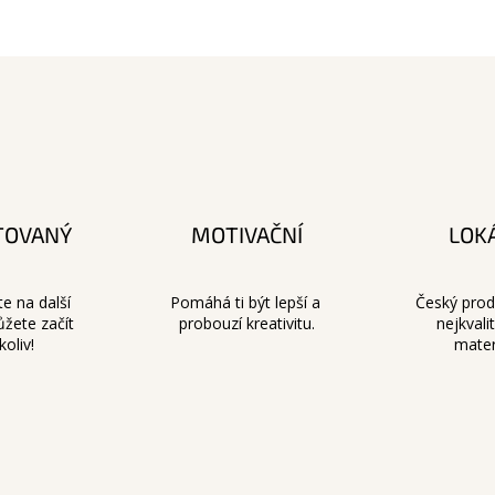
TOVANÝ
MOTIVAČNÍ
LOK
e na další
Pomáhá ti být lepší a
Český prod
ůžete začít
probouzí kreativitu.
nejkvali
koliv!
mater