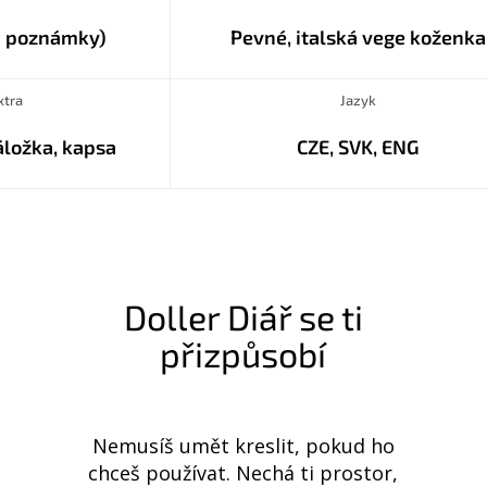
a poznámky)
Pevné, italská vege koženka
xtra
Jazyk
áložka, kapsa
CZE, SVK, ENG
Doller Diář se ti
přizpůsobí
Nemusíš umět kreslit, pokud ho
chceš používat. Nechá ti prostor,