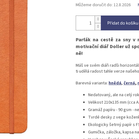
Můžeme doručit do:
12.8.2026
Přidat do košíku
Parťák na cestě za sny v
motivační diář Doller už spo
ně!
Máš ve svém diáři radši horizontál
ti udělá radost tahle verze našeho
Barevná varianta:
hnědá
,
černá
,
Nedatovaný, ale na celý ro
Velikost 210x135 mm (cca A
Gramáž papíru - 90 gsm - ne
Tvrdé desky z vege kožen
Ekologicky šetrný papír s 
Gumička, záložka, kapsa na