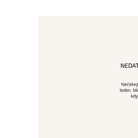
NEDA
Nečekejt
leden. M
kdy