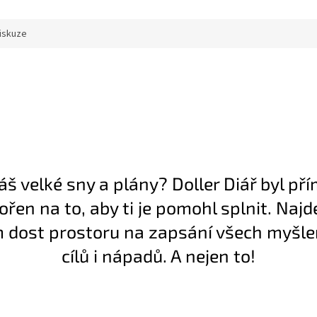
iskuze
š velké sny a plány? Doller Diář byl př
ořen na to, aby ti je pomohl splnit. Najd
 dost prostoru na zapsání všech myšle
cílů i nápadů. A nejen to!