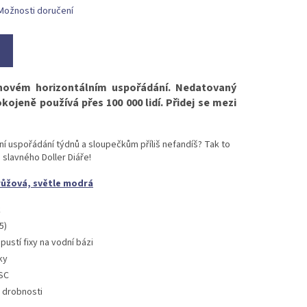
Možnosti doručení
 novém horizontálním uspořádání. Nedatovaný
kojeně používá přes 100 000 lidí. Přidej se mezi
ní uspořádání týdnů a sloupečkům příliš nefandíš? Tak to
 slavného Doller Diáře!
růžová, světle modrá
k
5)
pustí fixy na vodní bázi
ky
FSC
 drobnosti