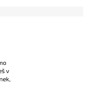
ímo
eš v
nek,