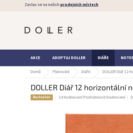
Přejít
Zastav se na našich
prodejních místech
na
obsah
AKCE
ADOPTUJ DOLLER
DIÁŘE
NOTE
Domů
Plánování
Diáře
DOLLER Diář 12 h
DOLLER Diář 12 horizontální 
Průměrné
14 hodnocení
Podrobnosti hodnocení
Z
Bestseller
hodnocení
produktu
je
4,7
z
5