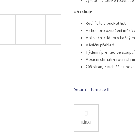
Vyroben v České republice
Obsahuje:
Roční cíle a bucket list
Matice pro označení měsíc
Motivační citát pro každý 
Měsíční přehled
Týdenní přehled ve sloupc
Měsíční shrnutí + roční shrn
208 stran, z nich 33 na po
Detailní informace
HLÍDAT