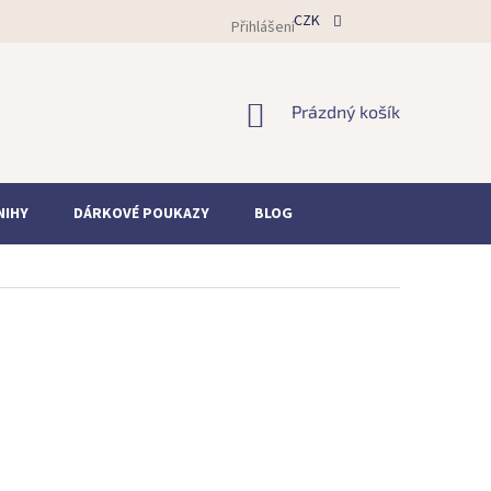
CZK
Přihlášení
NÁKUPNÍ
Prázdný košík
KOŠÍK
NIHY
DÁRKOVÉ POUKAZY
BLOG