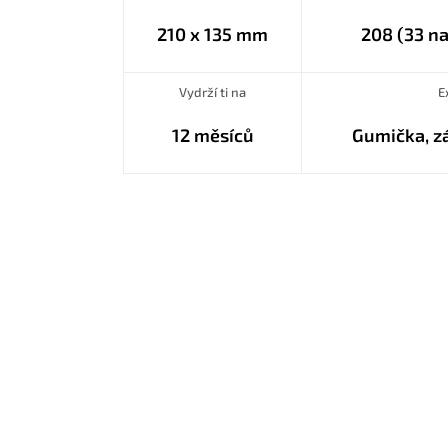
210 x 135 mm
208 (33 n
Vydrží ti na
E
12 měsíců
Gumička, z