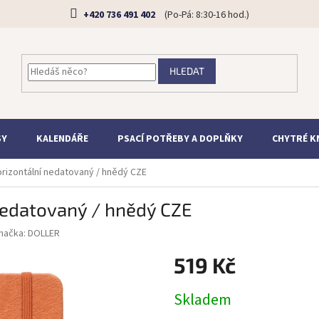
+420 736 491 402
HLEDAT
SY
KALENDÁŘE
PSACÍ POTŘEBY A DOPLŇKY
CHYTRÉ K
orizontální nedatovaný / hnědý CZE
nedatovaný / hnědý CZE
načka:
DOLLER
519 Kč
Měrná
Skladem
cena: