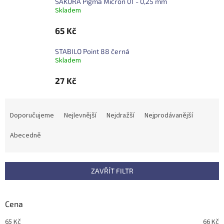
SAKURA Pigma Micron 01 - 0,25 mm
Skladem
65 Kč
STABILO Point 88 černá
Skladem
27 Kč
Ř
a
Doporučujeme
Nejlevnější
Nejdražší
Nejprodávanější
z
e
Abecedně
n
í
p
ZAVŘÍT FILTR
r
o
d
Cena
u
65
Kč
66
Kč