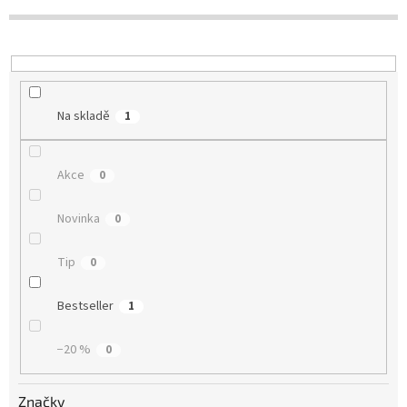
k
t
ů
Na skladě
1
Akce
0
Novinka
0
Tip
0
Bestseller
1
−20 %
0
Značky