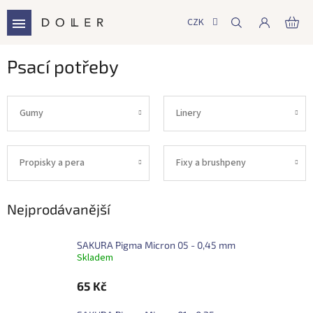
Přejít
na
CZK
NÁ
obsah
KO
Psací potřeby
Gumy
Linery
Propisky a pera
Fixy a brushpeny
Nejprodávanější
SAKURA Pigma Micron 05 - 0,45 mm
Skladem
65 Kč