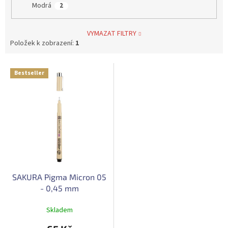
Modrá
2
VYMAZAT FILTRY
Položek k zobrazení:
1
V
Bestseller
ý
p
i
s
p
r
o
d
u
SAKURA Pigma Micron 05
k
- 0,45 mm
t
ů
Skladem