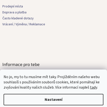
p
a
Prodejní místa
t
Doprava a platba
í
Často kladené dotazy
Vrácení / Výměna / Reklamace
Informace pro tebe
Kontakty
No jo, my to tu musíme mít taky. Projížděním našeho webu
Obchodní podmínky
souhlasíš s používáním souborů cookies, které pomáhají ke
Ochrana osobních údajů
zvyšování kvality našich služeb. Více informací najdeš
tady
.
Affilate program
Mediakit
Nastavení