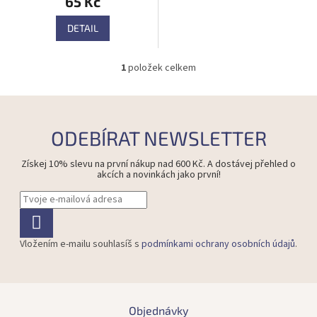
65 Kč
DETAIL
1
položek celkem
O
v
l
á
d
ODEBÍRAT NEWSLETTER
a
c
Získej 10% slevu na první nákup nad 600 Kč. A dostávej přehled o
í
akcích a novinkách jako první!
p
r
v
k
y
Vložením e-mailu souhlasíš s
podmínkami ochrany osobních údajů
.
v
ý
p
i
Z
s
á
Objednávky
u