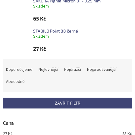
SAKURA Pigma Micron 01 - 0,25 mm
Skladem
65 Kč
STABILO Point 88 černá
Skladem
27 Kč
Ř
a
Doporučujeme
Nejlevnější
Nejdražší
Nejprodávanější
z
e
Abecedně
n
í
p
ZAVŘÍT FILTR
r
o
d
Cena
u
27
Kč
85
Kč