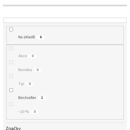
k
t
ů
Na skladě
6
Akce
0
Novinka
0
Tip
0
Bestseller
2
−20 %
0
Značky