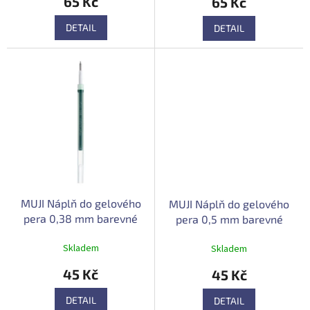
65 Kč
65 Kč
je
4,0
DETAIL
DETAIL
z
5
hvězdiček.
MUJI Náplň do gelového
MUJI Náplň do gelového
pera 0,38 mm barevné
pera 0,5 mm barevné
varianty
varianty
Skladem
Skladem
45 Kč
45 Kč
DETAIL
DETAIL