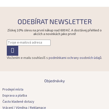
v
l
á
d
ODEBÍRAT NEWSLETTER
a
c
Získej 10% slevu na první nákup nad 600 Kč. A dostávej přehled o
í
akcích a novinkách jako první!
p
r
v
k
y
Vložením e-mailu souhlasíš s
podmínkami ochrany osobních údajů
.
v
ý
p
i
Z
s
á
Objednávky
u
p
a
Prodejní místa
t
Doprava a platba
í
Často kladené dotazy
Vrácení / Výměna / Reklamace