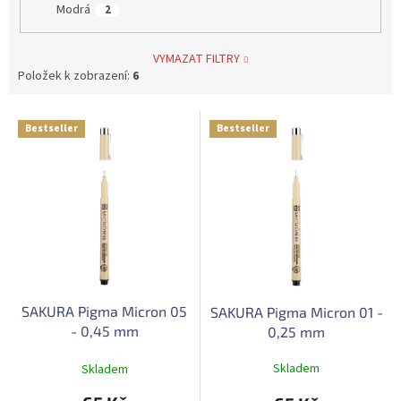
Modrá
2
VYMAZAT FILTRY
Položek k zobrazení:
6
V
Bestseller
Bestseller
ý
p
i
s
p
r
o
d
u
SAKURA Pigma Micron 05
SAKURA Pigma Micron 01 -
k
- 0,45 mm
0,25 mm
t
ů
Průměrné
Skladem
Skladem
hodnocení
produktu