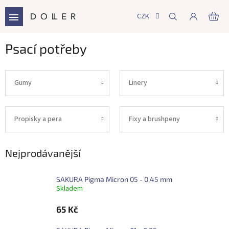
Přejít
na
CZK
NÁ
obsah
KO
Psací potřeby
Gumy
Linery
Propisky a pera
Fixy a brushpeny
Nejprodávanější
SAKURA Pigma Micron 05 - 0,45 mm
Skladem
65 Kč