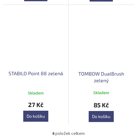
STABILO Point 88 zelená
TOMBOW DualBrush
zelený
Průměrné
Skladem
Skladem
hodnocení
produktu
27 Kč
85 Kč
je
5,0
Do košíku
Do košíku
z
5
hvězdiček.
6
položek celkem
O