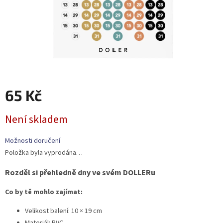
65 Kč
Měrná
Není skladem
cena:
Možnosti doručení
Položka byla vyprodána…
Rozděl si přehledně dny ve svém DOLLERu
Co by tě mohlo zajímat:
Velikost balení: 10 × 19 cm