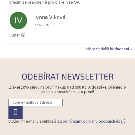
Vracím se pravidelně pro diáře. Vše OK.
Ivona Vlková
IV
Hodnocení obchodu je 5 z 5 hvězdiček.
22.4.2026
Super 🤩
Zobrazit další hodnocení
ODEBÍRAT NEWSLETTER
Získej 10% slevu na první nákup nad 600 Kč. A dostávej přehled o
akcích a novinkách jako první!
Vložením e-mailu souhlasíš s
podmínkami ochrany osobních údajů
.