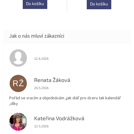
Do košíku
Do košíku
Hodnocení obchodu je 5 z 5 hvězdiček.
12.6.2026
Renata Žáková
RŽ
Hodnocení obchodu je 5 z 5 hvězdiček.
26.5.2026
Pořád se vracím a objednávám ,jak diář pro dceru tak kalendář
,díky
Kateřina Vodrážková
KV
Hodnocení obchodu je 5 z 5 hvězdiček.
13.5.2026