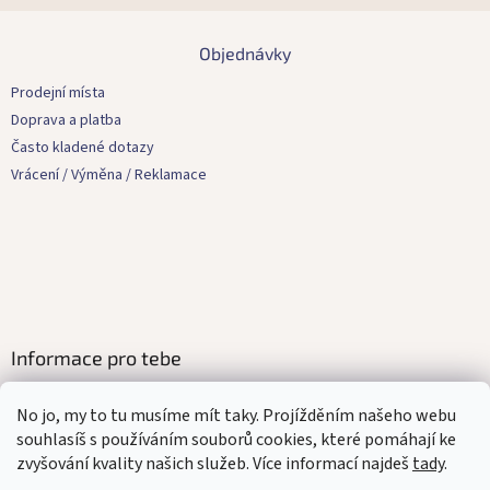
Z
á
Objednávky
p
a
Prodejní místa
t
Doprava a platba
í
Často kladené dotazy
Vrácení / Výměna / Reklamace
Informace pro tebe
Kontakty
No jo, my to tu musíme mít taky. Projížděním našeho webu
Obchodní podmínky
souhlasíš s používáním souborů cookies, které pomáhají ke
Ochrana osobních údajů
zvyšování kvality našich služeb. Více informací najdeš
tady
.
Affilate program