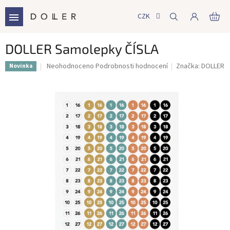
Přejít
na
CZK
NÁ
obsah
KO
DOLLER Samolepky ČÍSLA
Průměrné
Neohodnoceno
Podrobnosti hodnocení
Značka:
DOLLER
Novinka
hodnocení
produktu
je
0,0
z
5
hvězdiček.