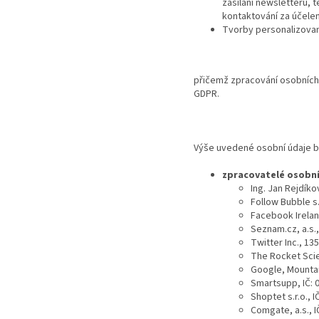
zasílání newsletterů,
kontaktování za účele
Tvorby personalizované
přičemž zpracování osobních ú
GDPR.
Výše uvedené osobní údaje b
zpracovatelé osobníc
Ing. Jan Rejdíko
Follow Bubble s.
Facebook Irela
Seznam.cz, a.s.,
Twitter Inc., 1
The Rocket Scie
Google, Mountai
Smartsupp, IČ: 
Shoptet s.r.o., 
Comgate, a.s., 