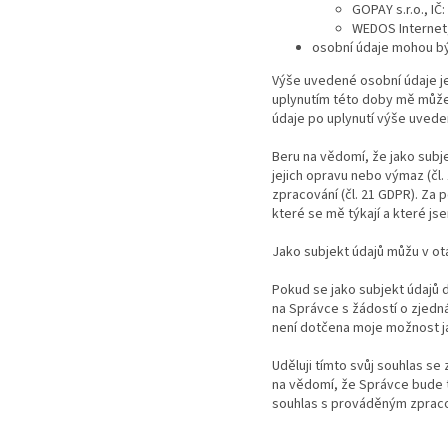
GOPAY s.r.o., IČ
WEDOS Internet,
osobní údaje mohou bý
Výše uvedené osobní údaje 
uplynutím této doby mě může
údaje po uplynutí výše uved
Beru na vědomí, že jako sub
jejich opravu nebo výmaz (čl
zpracování (čl. 21 GDPR). Za
které se mě týkají a které js
Jako subjekt údajů můžu v ot
Pokud se jako subjekt údajů 
na Správce s žádostí o zjedn
není dotčena moje možnost ja
Uděluji tímto svůj souhlas s
na vědomí, že Správce bude t
souhlas s prováděným zprac