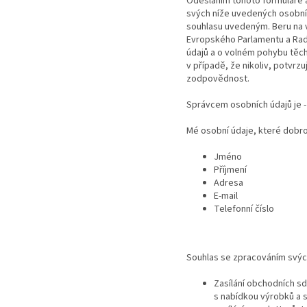
Odesláním tohoto formuláře a
svých níže uvedených osobníc
souhlasu uvedeným. Beru na vě
Evropského Parlamentu a Rady
údajů a o volném pohybu těch
v případě, že nikoliv, potvr
zodpovědnost.
Správcem osobních údajů je - 
Mé osobní údaje, které dobrov
Jméno
Příjmení
Adresa
E-mail
Telefonní číslo
Souhlas se zpracováním svýc
Zasílání obchodních s
s nabídkou výrobků a s