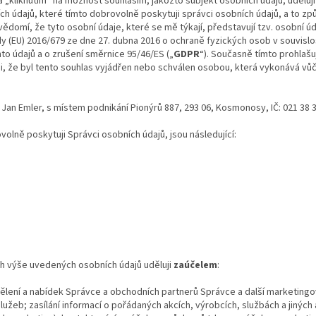
 „kliknutím“ na možnost souhlasím, jakožto subjekt osobních údajů, uděluj
h údajů, které tímto dobrovolně poskytuji správci osobních údajů, a to z
domí, že tyto osobní údaje, které se mě týkají, představují tzv. osobní úd
 (EU) 2016/679 ze dne 27. dubna 2016 o ochraně fyzických osob v souvisl
to údajů a o zrušení směrnice 95/46/ES („
GDPR
“). Současně tímto prohlašuj
zuji, že byl tento souhlas vyjádřen nebo schválen osobou, která vykonává v
Jan Emler, s místem podnikání Pionýrů 887, 293 06, Kosmonosy, IČ: 021 38 31
olně poskytuji Správci osobních údajů, jsou následující:
h výše uvedených osobních údajů uděluji
za
účelem
:
dělení a nabídek Správce a obchodních partnerů Správce a další marketing
lužeb; zasílání informací o pořádaných akcích, výrobcích, službách a jiných 