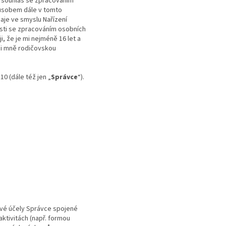
i souhlas se zpracováním
působem dále v tomto
aje ve smyslu Nařízení
osti se zpracováním osobních
i, že je mi nejméně 16 let a
ůči mně rodičovskou
0 (dále též jen „
Správce
“).
ové účely Správce spojené
aktivitách (např. formou