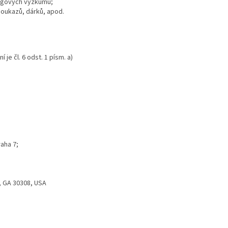
ingových výzkumů;
poukazů, dárků, apod.
e čl. 6 odst. 1 písm. a)
raha 7;
, GA 30308, USA