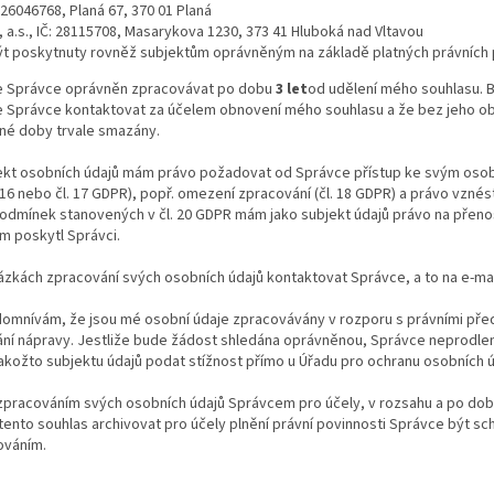
: 26046768, Planá 67, 370 01 Planá
 a.s., IČ: 28115708, Masarykova 1230, 373 41 Hluboká nad Vltavou
t poskytnuty rovněž subjektům oprávněným na základě platných právních 
je Správce oprávněn zpracovávat po dobu
3 let
od udělení mého souhlasu. 
 Správce kontaktovat za účelem obnovení mého souhlasu a že bez jeho o
ené doby trvale smazány.
jekt osobních údajů mám právo požadovat od Správce přístup ke svým osobn
. 16 nebo čl. 17 GDPR), popř. omezení zpracování (čl. 18 GDPR) a právo vzn
 podmínek stanovených v čl. 20 GDPR mám jako subjekt údajů právo na přeno
em poskytl Správci.
ázkách zpracování svých osobních údajů kontaktovat Správce, a to na e-ma
domnívám, že jsou mé osobní údaje zpracovávány v rozporu s právními pře
ání nápravy. Jestliže bude žádost shledána oprávněnou, Správce neprodle
kožto subjektu údajů podat stížnost přímo u Úřadu pro ochranu osobních ú
e zpracováním svých osobních údajů Správcem pro účely, v rozsahu a po do
ento souhlas archivovat pro účely plnění právní povinnosti Správce být sch
ováním.