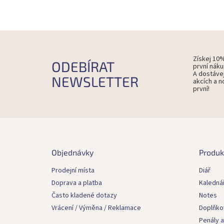
Získej 10
ODEBÍRAT
první náku
A dostáve
NEWSLETTER
akcích a n
první!
Z
á
p
Objednávky
Produk
a
t
Prodejní místa
Diář
í
Doprava a platba
Kaledná
Často kladené dotazy
Notes
Vrácení / Výměna / Reklamace
Doplňko
Penály a