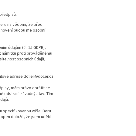
předpisů.
Beru na vědomí, že před
bnovení budou mé osobní
ím údajům (čl. 15 GDPR),
ést námitku proti prováděnému
sitelnost osobních údajů,
ilové adrese doller@doller.cz
dpisy, mám právo obrátit se
ně odstraní závadný stav. Tím
dajů.
bu specifikovanou výše. Beru
open doložit, že jsem udělil