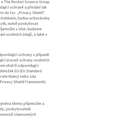
a The Rocket Science Group
ající ochraně a předání tak
 do tzv. „Privacy Shield“.
 stránkami, budou uchovávány
ytli, nutně poskytovat
příjemcům v USA, budeme
ání osobních údajů, a také v
dpovídající ochrany v případě
jící úroveň ochrany osobních
emí obdrží odpovídající
 doložek EU (EU Standard
orate Rules) nebo zda
(Privacy Shield Framework).
zejména těmto příjemcům a
žeb, poskytovatelé
ovinností stanovených