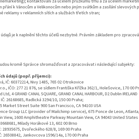
 telemarketing); kontaktování za účelem průzkumů trhu a za účelem market
m přání k Vánocům a Velikonocům nebo jiným svátkům a zasílání slevových 
 reklamy v reklamních sítích a službách třetích stran;
dajů je k naplnění těchto účelů nezbytné. Právním základem pro zpracování j
udou kromě Správce shromažďovat a zpracovávat i následující subjekty:
h údajů (popř. příjemci):
vá, IČ: 60372214, Nivy 1485, 765 02 Otrokovice
r.o., IČO: 277 21 876, se sídlem Františka Křížka 362/1, Holešovice, 170 00 P
nd Ltd, 4 GRAND CANAL SQUARE, GRAND CANAL HARBOUR, D2 Dublin IRELAND
 IČ: 26168685, Radlická 3294/10, 150 00 Praha;
355 Market Street Suite 900 San Francisco, CA 94103 USA
nce Group LLC (provider of Mailchimp service), 675 Ponce de Leon, Atlanta
n View, 1600 Amphitheatre Parkway Mountain View, CA 94043 United States
03668681, Milady Horákové 13, 602 00 Brno
IČ: 28935675, Dvořeckého 628/8, 169 00 Praha
IČ: 26508842, Jankovcova 1596/14a, 170 00 Praha