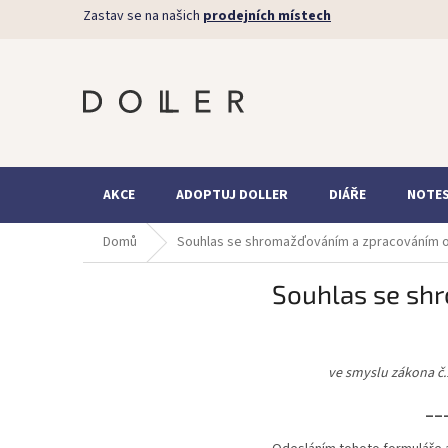
Přejít
Zastav se na našich
prodejních místech
na
obsah
AKCE
ADOPTUJ DOLLER
DIÁŘE
NOTE
Domů
Souhlas se shromažďováním a zpracováním o
Souhlas se sh
ve smyslu zákona č.
__