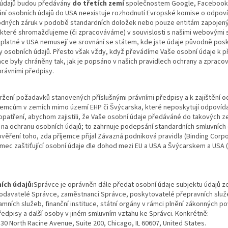
 údajů budou předávány
do třetích zemí
společnostem Google, Facebook 
ní osobních údajů do USA neexistuje rozhodnutí Evropské komise o odpovíd
odných záruk v podobě standardních doložek nebo pouze entitám zapojeným
 které shromažďujeme (či zpracováváme) v souvislosti s našimi webovými
 platné v USA nemusejí ve srovnání se státem, kde jste údaje původně posk
y osobních údajů. Přesto však vždy, když převádíme Vaše osobní údaje k 
ce byly chráněny tak, jak je popsáno v našich pravidlech ochrany a zpracov
právními předpisy.
ržení požadavků stanovených příslušnými právními předpisy a k zajištění o
jemcům v zemích mimo území EHP či Švýcarska, které neposkytují odpovída
opatření, abychom zajistili, že Vaše osobní údaje předáváné do takových z
 na ochranu osobních údajů; to zahrnuje podepsání standardních smluvních
 ověření toho, zda příjemce přijal Závazná podniková pravidla (Binding Corp
ec zaštiťující osobní údaje dle dohod mezi EU a USA a Švýcarskem a USA 
ních údajů:
Správce je oprávněn dále předat osobní údaje subjektu údajů 
dodavatelé Správce, zaměstnanci Správce, poskytovatelé přepravních slu
mních služeb, finanční instituce, státní orgány v rámci plnění zákonných p
ředpisy a další osoby v jiném smluvním vztahu ke Správci. Konkrétně:
30 North Racine Avenue, Suite 200, Chicago, IL 60607, United States.