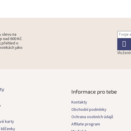
% slevu na
p nad 600 Kč.
j přehled o
ovinkách jako
Vložení
ty
Informace pro tebe
Kontakty
ř
Obchodní podmínky
Ochrana osobních údajů
vé karty
Affilate program
 klíčenky