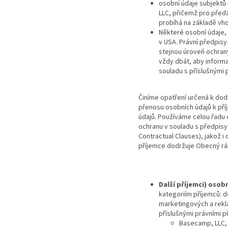
osobní údaje subjektů
LLC, přičemž pro předá
probíhá na základě vh
Některé osobní údaje,
v USA. Právní předpisy
stejnou úroveň ochran
vždy dbát, aby informa
souladu s příslušnými 
Činíme opatření určená k dod
přenosu osobních údajů k pří
údajů. Používáme celou řadu 
ochranu v souladu s předpisy
Contractual Clauses), jakož i
příjemce dodržuje Obecný rám
Další příjemci) osob
kategoriím příjemců: 
marketingových a rekla
příslušnými právními p
Basecamp, LLC, 