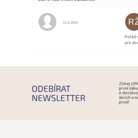
R
Hodnocení obchodu je 5 z 5 hvězdiček.
12.6.2026
Pořád 
pro dce
Získej 10
ODEBÍRAT
první náku
A dostáve
NEWSLETTER
akcích a n
první!
Z
á
p