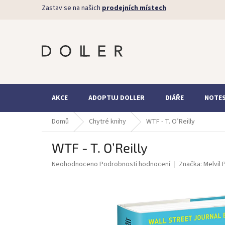
Přejít
Zastav se na našich
prodejních místech
na
obsah
AKCE
ADOPTUJ DOLLER
DIÁŘE
NOTE
Domů
Chytré knihy
WTF - T. O’Reilly
WTF - T. O’Reilly
Průměrné
Neohodnoceno
Podrobnosti hodnocení
Značka:
Melvil 
hodnocení
produktu
je
0,0
z
5