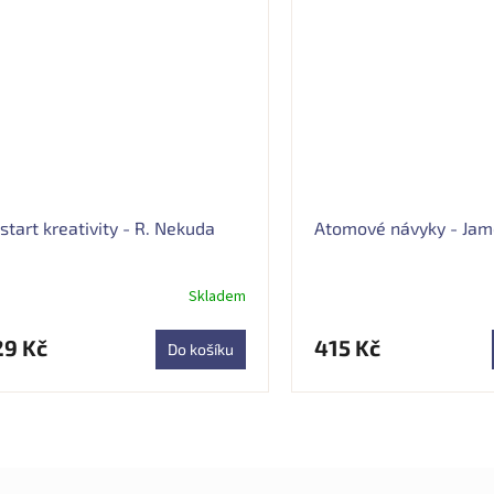
start kreativity - R. Nekuda
Atomové návyky - Jam
Skladem
29 Kč
415 Kč
Do košíku