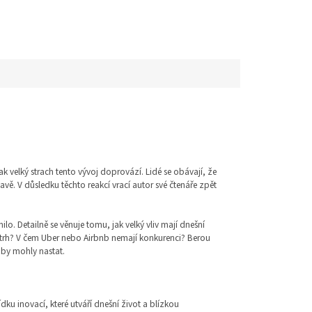
k velký strach tento vývoj doprovází. Lidé se obávají, že
vě. V důsledku těchto reakcí vrací autor své čtenáře zpět
o. Detailně se věnuje tomu, jak velký vliv mají dnešní
ní trh? V čem Uber nebo Airbnb nemají konkurenci? Berou
 by mohly nastat.
dku inovací, které utváří dnešní život a blízkou