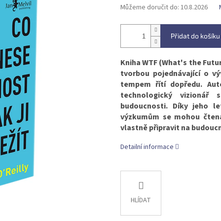
Můžeme doručit do:
10.8.2026
Přidat do košíku
Kniha WTF (What's the Future
tvorbou pojednávající o vý
tempem řítí dopředu. Aut
technologický vizionář 
budoucnosti. Díky jeho 
výzkumům se mohou čtenáři
vlastně připravit na budouc
Detailní informace
HLÍDAT