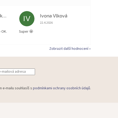
Kateřina Vodrážková
Ivona Vlková
IV
 5 z 5 hvězdiček.
Hodnocení obchodu je 5 z 5 hvězdiček.
22.4.2026
e OK.
Super 🤩
Zobrazit další hodnocení
m e-mailu souhlasíš s
podmínkami ochrany osobních údajů
.