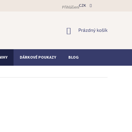
CZK
Přihlášení
NÁKUPNÍ
Prázdný košík
KOŠÍK
NIHY
DÁRKOVÉ POUKAZY
BLOG