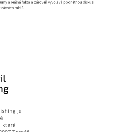
kumy a reálná fakta a zároveň vyvolává podnětnou diskuzi
správném místě.
il
ng
ishing je
ké
, které
e 2007 Tomáš