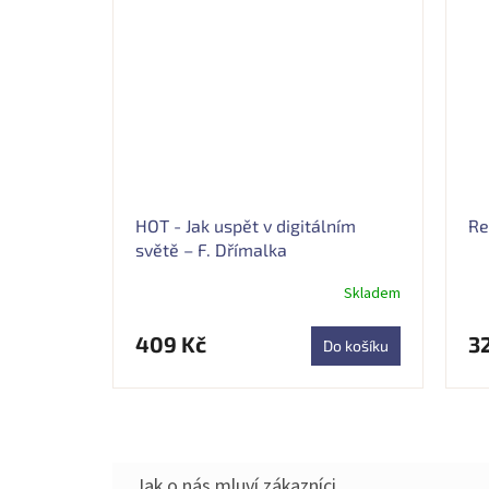
HOT - Jak uspět v digitálním
Re
světě – F. Dřímalka
Skladem
Průměrné
hodnocení
produktu
409 Kč
3
Do košíku
je
5,0
z
5
hvězdiček.