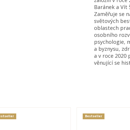
Baránek a Vít 
Zaměřuje se n
světových best
oblastech pra
osobního rozv
psychologie,
a byznysu, zdra
a v roce 2020 p
věnující se hist
estseller
Bestseller