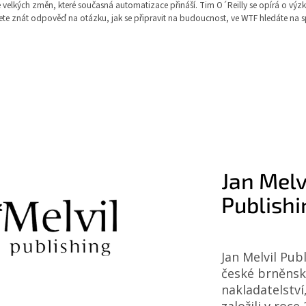
 velkých změn, které současná automatizace přináší. Tim O´Reilly se opírá o výz
hcete znát odpověď na otázku, jak se připravit na budoucnost, ve WTF hledáte na 
Jan Melv
Publishi
Jan Melvil Publ
české brněns
nakladatelství
založili v roc