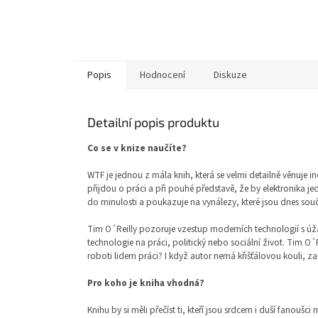
Popis
Hodnocení
Diskuze
Detailní popis produktu
Co se v knize naučíte?
WTF je jednou z mála knih, která se velmi detailně věnuje 
přijdou o práci a při pouhé představě, že by elektronika je
do minulosti a poukazuje na vynálezy, které jsou dnes so
Tim O´Reilly pozoruje vzestup moderních technologií s úžase
technologie na práci, politický nebo sociální život. Tim O
roboti lidem práci? I když autor nemá křišťálovou kouli, z
Pro koho je kniha vhodná?
Knihu by si měli přečíst ti, kteří jsou srdcem i duší fanouš