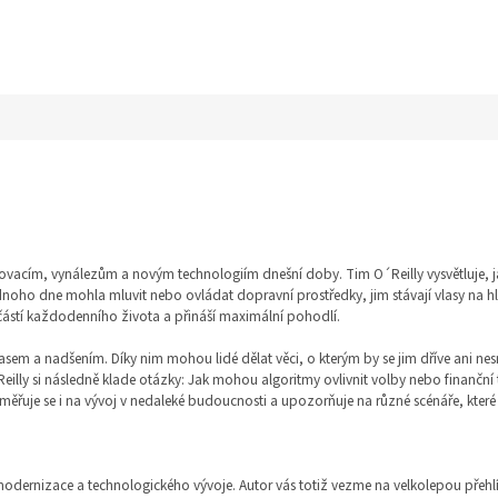
inovacím, vynálezům a novým technologiím dnešní doby. Tim O´Reilly vysvětluje, ja
dnoho dne mohla mluvit nebo ovládat dopravní prostředky, jim stávají vlasy na hla
učástí každodenního života a přináší maximální pohodlí.
m a nadšením. Díky nim mohou lidé dělat věci, o kterým by se jim dříve ani nesnil
´Reilly si následně klade otázky: Jak mohou algoritmy ovlivnit volby nebo finanč
aměřuje se i na vývoj v nedaleké budoucnosti a upozorňuje na různé scénáře, které
ci modernizace a technologického vývoje. Autor vás totiž vezme na velkolepou přehlí