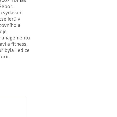
Šebor.
a vydávání
sellerů v
covního a
oje,
 managementu
ví a fitness,
řibyla i edice
orii.