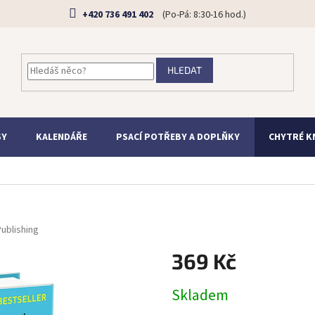
+420 736 491 402
HLEDAT
SY
KALENDÁŘE
PSACÍ POTŘEBY A DOPLŇKY
CHYTRÉ K
Publishing
369 Kč
Měrná
Skladem
cena: