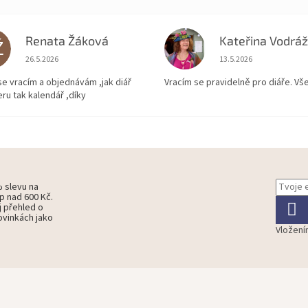
Renata Žáková
Ž
KV
Hodnocení obchodu je 5 z 5 hvězdiček.
Hodnocení obchodu je
26.5.2026
13.5.2026
se vracím a objednávám ,jak diář
Vracím se pravidelně pro diáře. Vš
ru tak kalendář ,díky
% slevu na
p nad 600 Kč.
j přehled o
ovinkách jako
Vložení