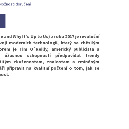
Možnosti doručení
 and Why It's Up to Us) z roku 2017 je revoluční
voji moderních technologií, který se zběsilým
orem je Tim O´Reilly, americký publicista a
s úžasnou schopností předpovídat trendy
letitým zkušenostem, znalostem a zmíněným
 připravit na kvalitní počtení o tom, jak se
nost.