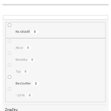
k
t
ů
Na skladě
3
Akce
0
Novinka
0
Tip
0
Bestseller
2
−20 %
0
Značky