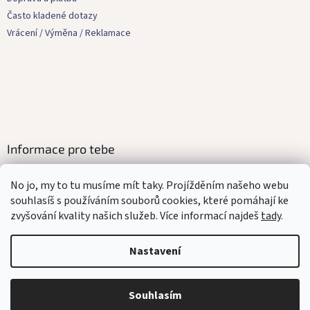
í
Často kladené dotazy
Vrácení / Výměna / Reklamace
Informace pro tebe
Kontakty
No jo, my to tu musíme mít taky. Projížděním našeho webu
Obchodní podmínky
souhlasíš s používáním souborů cookies, které pomáhají ke
Ochrana osobních údajů
zvyšování kvality našich služeb. Více informací najdeš
tady
.
Affilate program
Mediakit
Nastavení
Souhlasím
Vytvořil Shoptet