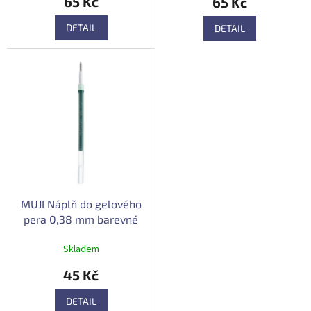
65 Kč
65 Kč
je
4,0
DETAIL
DETAIL
z
5
hvězdiček.
MUJI Náplň do gelového
pera 0,38 mm barevné
varianty
Skladem
45 Kč
DETAIL