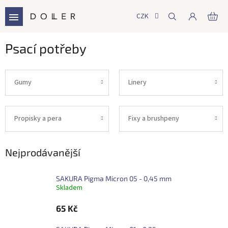
Přejít
na
CZK
NÁ
obsah
KO
Psací potřeby
Gumy
Linery
Propisky a pera
Fixy a brushpeny
Nejprodávanější
SAKURA Pigma Micron 05 - 0,45 mm
Skladem
65 Kč