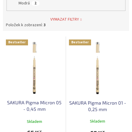
Modrá
2
VYMAZAT FILTRY
Položek k zobrazení:
3
V
Bestseller
Bestseller
ý
p
i
s
p
r
o
d
u
SAKURA Pigma Micron 05
SAKURA Pigma Micron 01 -
k
- 0,45 mm
0,25 mm
t
ů
Průměrné
Skladem
Skladem
hodnocení
produktu