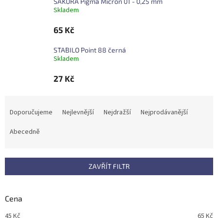
SAKURA Pigma Micron 01 - 0,25 mm
Skladem
65 Kč
STABILO Point 88 černá
Skladem
27 Kč
Ř
a
Doporučujeme
Nejlevnější
Nejdražší
Nejprodávanější
z
e
Abecedně
n
í
p
ZAVŘÍT FILTR
r
o
d
Cena
u
45
Kč
65
Kč