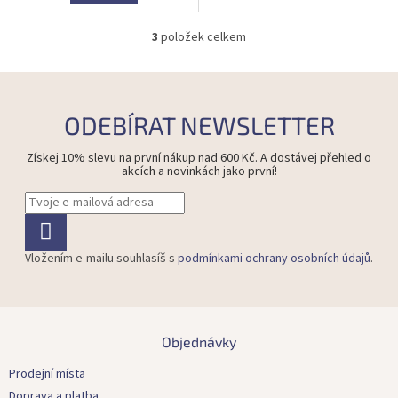
3
položek celkem
O
v
l
á
d
ODEBÍRAT NEWSLETTER
a
c
Získej 10% slevu na první nákup nad 600 Kč. A dostávej přehled o
í
akcích a novinkách jako první!
p
r
v
k
y
Vložením e-mailu souhlasíš s
podmínkami ochrany osobních údajů
.
v
ý
p
i
Z
s
á
Objednávky
u
p
a
Prodejní místa
t
Doprava a platba